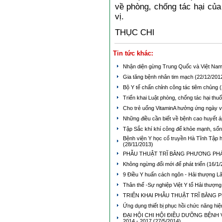
về phòng, chống tác hại của
vị.
THỤC CHI
Tin tức khác:
Nhận diện gừng Trung Quốc và Việt Na
Gia tăng bệnh nhân tim mạch
(22/12/201
Bộ Y tế chấn chỉnh công tác tiêm chủng
(
Triển khai Luật phòng, chống tác hại thuố
Cho trẻ uống VitaminA hưởng ứng ngày v
Những điều cần biết về bệnh cao huyết 
Tập Sắc khí khí công để khỏe mạnh, số
Bệnh viện Y học cổ truyền Hà Tĩnh Tập 
(28/11/2013)
PHẪU THUẬT TRĨ BẰNG PHƯƠNG PHÁ
Không ngừng đổi mới để phát triển
(16/1/
9 Điều Y huấn cách ngôn - Hải thượng 
Thân thế -Sự nghiệp Việt Y tổ Hải thượ
TRIỂN KHAI PHẪU THUẬT TRĨ BẰNG
Ứng dụng thiết bị phục hồi chức năng hiệ
ĐẠI HỘI CHI HỘI ĐIỀU DƯỠNG BỆNH 
2014 - 2017
(27/5/2014)