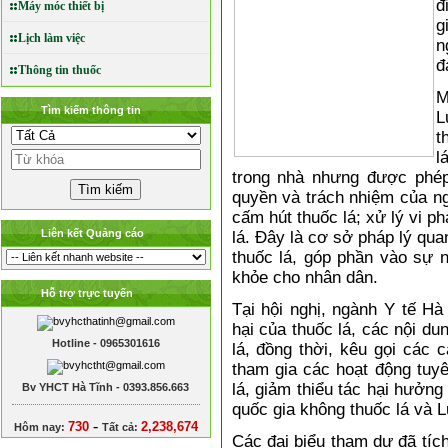
đ
Máy móc thiết bị
g
Lịch làm việc
n
đ
Thông tin thuốc
M
Tìm kiếm thông tin
L
t
l
trong nhà nhưng được phép
quyền và trách nhiệm của n
cấm hút thuốc lá; xử lý vi p
Liên kết Quảng cáo
lá. Đây là cơ sở pháp lý qua
thuốc lá, góp phần vào sự 
khỏe cho nhân dân.
Hỗ trợ trực tuyến
Tại hội nghị, ngành Y tế Hà
hại của thuốc lá, các nội du
Hotline - 0965301616
lá, đồng thời, kêu gọi các
tham gia các hoạt động tuy
lá, giảm thiểu tác hại hưởng
Bv YHCT Hà Tĩnh - 0393.856.663
quốc gia không thuốc lá và L
-
730
2,238,674
Hôm nay:
Tất cả:
Các đại biểu tham dự đã tíc