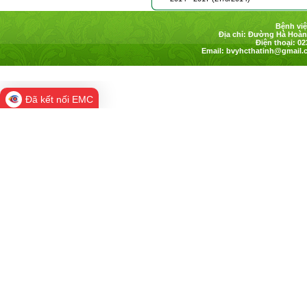
Bệnh việ
Địa chỉ: Đường Hà Hoàng
Điện thoại: 02
Email:
bvyhcthatinh@gmail.
Đã kết nối EMC