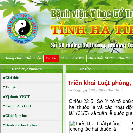
Trang chủ
Giới thiệu
Tin tức
Vị thuốc YHCT
Kiến thức YHCT
Giải đáp 
Danh mục Website
Tin tức
Giới thiệu
Triển khai Luật phòng,
Tin tức
Tin đăng ngày: 22/12/2012 - Xem: 6737
Vị thuốc YHCT
Chiều 22-5, Sở Y tế tổ chức
Kiến thức YHCT
hại thuốc lá và các hoạt đ
lá” (31/5) và tuần lễ quốc gi
Giải đáp y học
L
Dành cho bệnh nhân
h