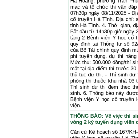
Hà Hoàng, phường Trần Phú, 
mạc và tổ chức thi vấn đáp 
07h30p ngày 08/11/2025 - Đị
cổ truyền Hà Tĩnh. Địa chỉ:
tỉnh Hà Tĩnh. 4. Thời gian, 
Bắt đầu từ 14h30p giờ ngày 2
tầng 2 Bệnh viện Y học cổ t
quy định tại Thông tư số 9
của Bộ Tài chính quy định mứ
phí tuyển dụng, dự thi nâng
Mức thu: 500.000 đồng/thí sin
mặt tại địa điểm thi trước 30
thủ tục dự thi. - Thí sinh dự
phòng thi thuộc khu nhà 03 
Thí sinh dự thi đem theo th
sinh. 6. Thông báo này được
Bệnh viện Y học cổ truyền H
viện.
THÔNG BÁO: Về việc thí sin
vòng 2 kỳ tuyển dụng viên 
Căn cứ Kế hoạch số 167/KH