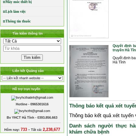
Máy móc thiết bị
Lịch làm việc
Thông tin thuốc
Tìm kiếm thông tin
Quyết định b
truyền Hà Tĩn
Quyết định ba
Hà Tĩnh
Liên kết Quảng cáo
Hỗ trợ trực tuyến
Hotline - 0965301616
Thông báo kết quả xét tuyển
Thông báo kết quả xét tuyển 
Bv YHCT Hà Tĩnh - 0393.856.663
Danh sách người thực hà
-
733
2,238,677
Hôm nay:
Tất cả:
khám chữa bệnh