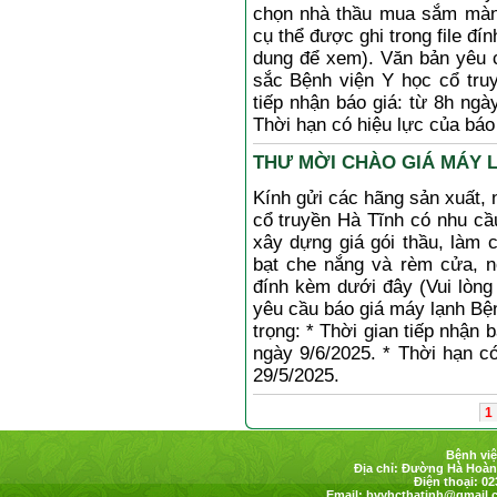
chọn nhà thầu mua sắm màng 
cụ thể được ghi trong file đí
dung để xem). Văn bản yêu c
sắc Bệnh viện Y học cổ truy
tiếp nhận báo giá: từ 8h ngà
Thời hạn có hiệu lực của báo
THƯ MỜI CHÀO GIÁ MÁY LẠ
Kính gửi các hãng sản xuất, 
cổ truyền Hà Tĩnh có nhu cầ
xây dựng giá gói thầu, làm
bạt che nắng và rèm cửa, nộ
đính kèm dưới đây (Vui lòng
yêu cầu báo giá máy lạnh Bệ
trọng: * Thời gian tiếp nhận 
ngày 9/6/2025. * Thời hạn c
29/5/2025.
1
Bệnh việ
Địa chỉ: Đường Hà Hoàng
Điện thoại: 02
Email:
bvyhcthatinh@gmail.