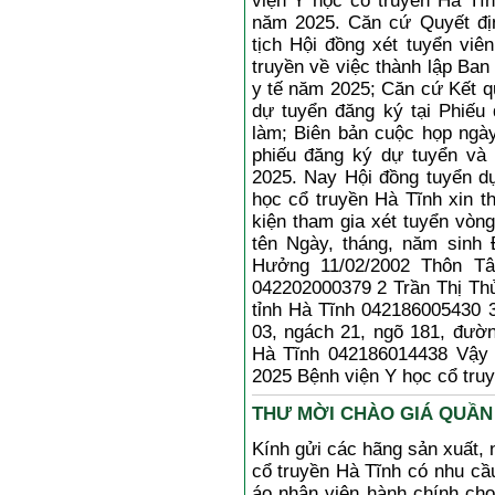
viện Y học cổ truyền Hà Tĩ
năm 2025. Căn cứ Quyết đị
tịch Hội đồng xét tuyển vi
truyền về việc thành lập Ban
y tế năm 2025; Căn cứ Kết qu
dự tuyển đăng ký tại Phiếu 
làm; Biên bản cuộc họp ngà
phiếu đăng ký dự tuyển và
2025. Nay Hội đồng tuyển d
học cổ truyền Hà Tĩnh xin t
kiện tham gia xét tuyển vòng
tên Ngày, tháng, năm sinh
Hưởng 11/02/2002 Thôn Tâ
042202000379 2 Trần Thị Thủ
tỉnh Hà Tĩnh 042186005430 
03, ngách 21, ngõ 181, đườ
Hà Tĩnh 042186014438 Vậy 
2025 Bệnh viện Y học cổ truyề
THƯ MỜI CHÀO GIÁ QUẦN Á
Kính gửi các hãng sản xuất, 
cổ truyền Hà Tĩnh có nhu cầ
áo nhân viên hành chính ch