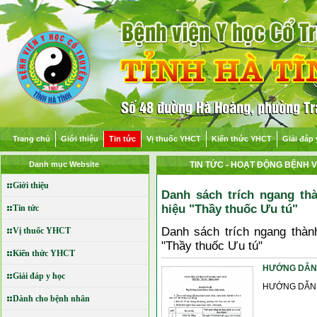
Trang chủ
Giới thiệu
Tin tức
Vị thuốc YHCT
Kiến thức YHCT
Giải đáp 
Danh mục Website
TIN TỨC
- HOẠT ĐỘNG BỆNH V
Giới thiệu
Danh sách trích ngang thà
hiệu "Thầy thuốc Ưu tú"
Tin tức
Danh sách trích ngang thành
Vị thuốc YHCT
"Thầy thuốc Ưu tú"
Kiến thức YHCT
HƯỚNG DẪN
Giải đáp y học
HƯỚNG DẪN
Dành cho bệnh nhân