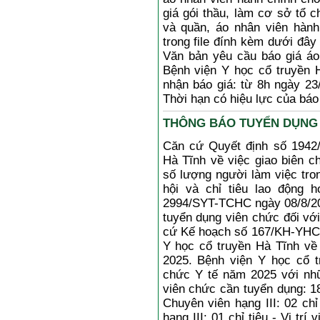
giá gói thầu, làm cơ sở tổ 
và quần, áo nhân viên hành
trong file đính kèm dưới đây
Văn bản yêu cầu báo giá áo
Bệnh viện Y học cổ truyền H
nhận báo giá: từ 8h ngày 23
Thời hạn có hiệu lực của báo
THÔNG BÁO TUYỂN DỤNG 
Căn cứ Quyết định số 1942
Hà Tĩnh về việc giao biên c
số lượng người làm việc tro
hội và chỉ tiêu lao động
2994/SYT-TCHC ngày 08/8/20
tuyển dụng viên chức đối vớ
cứ Kế hoạch số 167/KH-YHCT
Y học cổ truyền Hà Tĩnh về
2025. Bệnh viện Y học cổ t
chức Y tế năm 2025 với nhữ
viên chức cần tuyển dụng: 18 c
Chuyên viên hạng III: 02 chỉ 
hạng III: 01 chỉ tiêu - Vị trí 