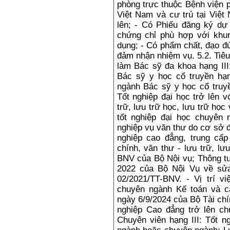
phòng trực thuộc Bệnh viện p
Việt Nam và cư trú tại Việt 
lên; - Có Phiếu đăng ký dự
chứng chỉ phù hợp với khun
dụng; - Có phẩm chất, đạo đức
đảm nhận nhiệm vụ. 5.2. Tiêu 
làm Bác sỹ đa khoa hạng III:
Bác sỹ y học cổ truyền hạng
ngành Bác sỹ y học cổ truyền
Tốt nghiệp đại học trở lên 
trữ, lưu trữ học, lưu trữ họ
tốt nghiệp đại học chuyên
nghiệp vụ văn thư do cơ sở 
nghiệp cao đẳng, trung cấ
chính, văn thư - lưu trữ, lư
BNV của Bộ Nội vụ; Thông t
2022 của Bộ Nội Vụ về sửa
02/2021/TT-BNV. - Vị trí vi
chuyên ngành Kế toán và c
ngày 6/9/2024 của Bộ Tài chín
nghiệp Cao đẳng trở lên ch
Chuyên viên hạng III: Tốt n