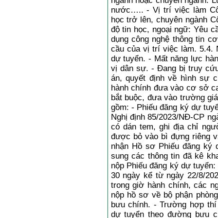
ngành hoặc chuyên ngành: Luậ
nước….. - Vị trí việc làm Cô
học trở lên, chuyên ngành Cô
độ tin học, ngoại ngữ: Yêu 
dụng công nghệ thông tin c
cầu của vị trí việc làm. 5.
dự tuyển. - Mất năng lực hà
vị dân sự. - Đang bị truy c
án, quyết định về hình sự 
hành chính đưa vào cơ sở ca
bắt buộc, đưa vào trường gi
gồm: - Phiếu đăng ký dự tuy
Nghị định 85/2023/NĐ-CP ngà
có dán tem, ghi địa chỉ ngư
được bỏ vào bì đựng riêng và
nhận Hồ sơ Phiếu đăng ký d
sung các thông tin đã kê kha
nộp Phiếu đăng ký dự tuyển: 
30 ngày kể từ ngày 22/8/202
trong giờ hành chính, các ng
nộp hồ sơ về bộ phận phòng
bưu chính. - Trường hợp thí
dự tuyển theo đường bưu ch