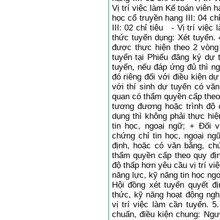
Vị trí việc làm Kế toán viên hạ
học cổ truyền hạng III: 04 ch
III: 02 chỉ tiêu - Vị trí việ
thức tuyển dụng: Xét tuyển. 
được thực hiện theo 2 vòng 
tuyển tại Phiếu đăng ký dự 
tuyển, nếu đáp ứng đủ thì n
đó riêng đối với điều kiện dự
với thí sinh dự tuyển có vă
quan có thẩm quyền cấp theo 
tương đương hoặc trình độ c
dụng thì không phải thực hi
tin học, ngoại ngữ; + Đối 
chứng chỉ tin học, ngoại n
định, hoặc có văn bằng, ch
thẩm quyền cấp theo quy địn
độ thấp hơn yêu cầu vị trí vi
năng lực, kỹ năng tin học ngo
Hội đồng xét tuyển quyết đị
thức, kỹ năng hoạt động ngh
vị trí việc làm cần tuyển. 5
chuẩn, điều kiện chung: Ngư