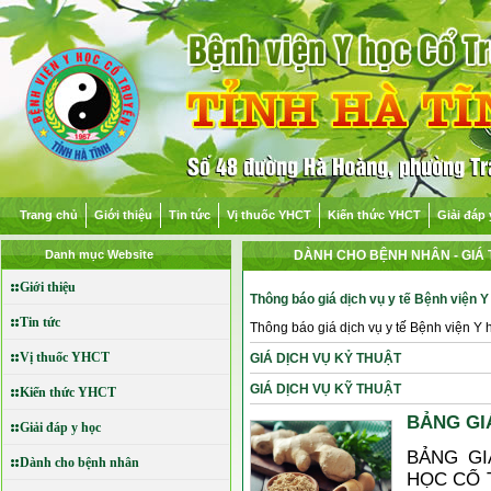
Trang chủ
Giới thiệu
Tin tức
Vị thuốc YHCT
Kiến thức YHCT
Giải đáp 
Danh mục Website
DÀNH CHO BỆNH NHÂN
- GIÁ
Giới thiệu
Thông báo giá dịch vụ y tế Bệnh viện Y
Tin tức
Thông báo giá dịch vụ y tế Bệnh viện Y 
Vị thuốc YHCT
GIÁ DỊCH VỤ KỶ THUẬT
GIÁ DỊCH VỤ KỸ THUẬT
Kiến thức YHCT
BẢNG GI
Giải đáp y học
BẢNG GI
Dành cho bệnh nhân
HỌC CỔ 