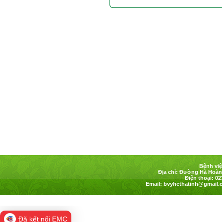
Bệnh việ
Địa chỉ: Đường Hà Hoàng
Điện thoại: 02
Email:
bvyhcthatinh@gmail.
Đã kết nối EMC