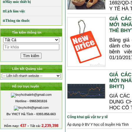
Máy móc thiết bị
1692/QD-S
Y TẾ HÀ 
Lịch làm việc
GIÁ CÁC
Thông tin thuốc
MỚI NHẤ
THẺ BHY
Tìm kiếm thông tin
Bảng giá 
dành cho 
bệnh viê
01/10/201
Liên kết Quảng cáo
GIÁ CÁC
MỚI NHẤ
BHYT)
Hỗ trợ trực tuyến
GIÁ CÁC
DỤNG CH
Hotline - 0965301616
HỌC CỔ 
Bv YHCT Hà Tĩnh - 0393.856.663
Công khai giá vật tư y tế
Áp dụng ở BV Y học cổ truyền Hà Tĩnh
-
437
2,239,398
Hôm nay:
Tất cả: