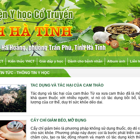
CT
Kiến thức YHCT
Giải đáp y học
Dành cho bệnh nhân
Album ảnh
Liên 
TIN TỨC
- THÔNG TIN Y HỌC
TAC DỤNG VÀ TÁC HẠI CỦA CAM THẢO
Tác dụng và tác hại của cam thảo Từ xa xưa cam thảo đã là mộ
khá quen thuộc với nhiều người, vì nó có tác dụng bồi bổ, t
lượng của cơ thể, duy trì sức khỏe dẻo dai.
CẤY CHỈ GIẢM BÉO, MỠ BỤNG
Cấy chỉ giảm béo là phương pháp không sử dụng thuốc, do đó r
cho sức khỏe. Phương pháp này được coi là bước phát triển ca
châm cứu, tạo ra tác động nhanh và mạnh có tác dụng kích thí