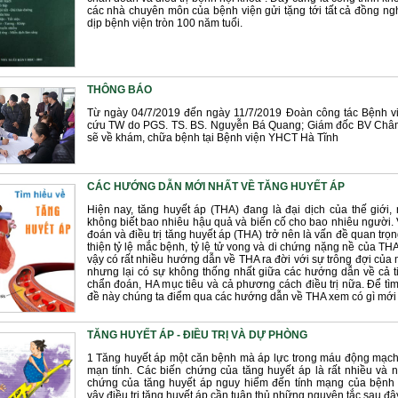
các nhà chuyên môn của bệnh viện gửi tặng tới tất cả đồng ng
dịp bệnh viện tròn 100 năm tuổi.
THÔNG BÁO
Từ ngày 04/7/2019 đến ngày 11/7/2019 Đoàn công tác Bệnh 
cứu TW do PGS. TS. BS. Nguyễn Bá Quang; Giám đốc BV Ch
sẽ về khám, chữa bệnh tại Bệnh viện YHCT Hà Tĩnh
CÁC HƯỚNG DẪN MỚI NHẤT VỀ TĂNG HUYẾT ÁP
Hiện nay, tăng huyết áp (THA) đang là đại dịch của thế giới,
không biết bao nhiêu hậu quả và biến cố cho bao nhiêu người.
đoán và điều trị tăng huyết áp (THA) trở nên là vấn đề quan trọn
thiện tỷ lệ mắc bệnh, tỷ lệ tử vong và di chứng nặng nề của THA 
vậy có rất nhiều hướng dẫn về THA ra đời với sự trông đợi của
nhưng lại có sự không thống nhất giữa các hướng dẫn về cả t
chẩn đoán, HA mục tiêu và cả phương cách điều trị nữa. Để tì
đề này chúng ta điểm qua các hướng dẫn về THA xem có gì mới
TĂNG HUYẾT ÁP - ĐIỀU TRỊ VÀ DỰ PHÒNG
1 Tăng huyết áp một căn bệnh mà áp lực trong máu động mạch
mạn tính. Các biến chứng của tăng huyết áp là rất nhiều và n
chứng của tăng huyết áp nguy hiểm đến tính mạng của bệnh
vậy điều trị tăng huyết áp cần tuân thủ những nguyên tắc sau đâ