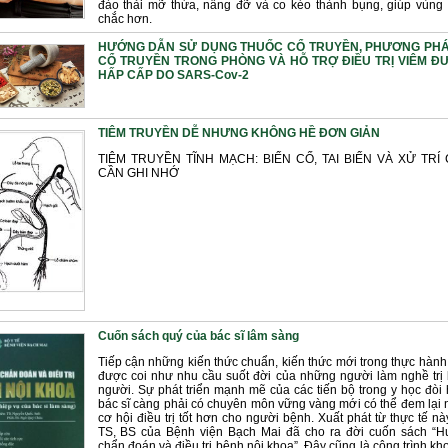
đào thải mỡ thừa, nâng đỡ và co kéo thành bụng, giúp vùng
chắc hơn.
HƯỚNG DẪN SỬ DỤNG THUỐC CỔ TRUYỀN, PHƯƠNG PHÁ
CỔ TRUYỀN TRONG PHÒNG VÀ HỖ TRỢ ĐIỀU TRỊ VIÊM 
HẤP CẤP DO SARS-Cov-2
TIÊM TRUYỀN DỄ NHƯNG KHÔNG HỀ ĐƠN GIẢN
TIÊM TRUYỀN TĨNH MẠCH: BIẾN CỐ, TAI BIẾN VÀ XỬ TRÍ
CẦN GHI NHỚ
Cuốn sách quý của bác sĩ lâm sàng
Tiếp cận những kiến thức chuẩn, kiến thức mới trong thực hàn
được coi như nhu cầu suốt đời của những người làm nghề trị
người. Sự phát triển mạnh mẽ của các tiến bộ trong y học đòi
bác sĩ càng phải có chuyên môn vững vàng mới có thể đem lại 
cơ hội điều trị tốt hơn cho người bệnh. Xuất phát từ thực tế nà
TS, BS của Bệnh viện Bạch Mai đã cho ra đời cuốn sách “
chẩn đoán và điều trị bệnh nội khoa”. Ðây cũng là công trình k