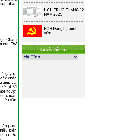
hiệp nhân
LỊCH TRỰC THÁNG 12
NĂM 2025
BCH Đảng bộ bệnh
viện
viện Châm
âm cứu TW
Dự báo thời tiết
 nó gây ra
 Việc chẩn
g giúp cải
để lại. Vì
 mọi người
iêu chuẩn
m hiểu vấn
 tăng cao
hiều biến
 nhân. Do
y