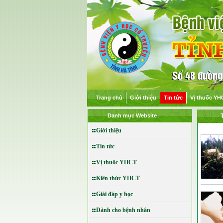
Trang chủ
Giới thiệu
Tin tức
Vị thuốc YH
Danh mục Website
Giới thiệu
Tin tức
Vị thuốc YHCT
Kiến thức YHCT
Giải đáp y học
Dành cho bệnh nhân