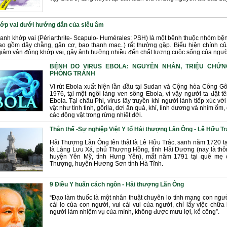
ớp vai dưới hướng dẫn của siêu âm
anh khớp vai (Périarthrite- Scapulo- Humérales: PSH) là một bệnh thuộc nhóm bệ
o gồm dây chằng, gân cơ, bao thanh mạc..) rất thường gặp. Biểu hiện chính củ
giảm vận động khớp vai, gây ảnh hưởng nhiều đến chất lượng cuộc sống của ngườ
BỆNH DO VIRUS EBOLA: NGUYÊN NHÂN, TRIỆU CHỨN
PHÒNG TRÁNH
Vi rút Ebola xuất hiện lần đầu tại Sudan và Cộng hòa Công 
1976, tại một ngôi làng ven sông Ebola, vì vậy người ta đặt tên 
Ebola. Tại châu Phi, virus lây truyền khi người lành tiếp xúc vớ
vật như tinh tinh, gôrila, dơi ăn quả, khỉ, linh dương và nhím ốm,
các động vật trong rừng nhiệt đới.
Thân thế -Sự nghiệp Việt Y tổ Hải thượng Lãn Ông - Lê Hữu Tr
Hải Thượng Lãn Ông tên thật là Lê Hữu Trác, sanh năm 1720 tạ
là Làng Lưu Xá, phủ Thượng Hồng, tỉnh Hải Dương (nay là thô
huyện Yên Mỹ, tỉnh Hưng Yên), mất năm 1791 tại quê mẹ
Thượng, huyện Hương Sơn tỉnh Hà Tĩnh.
9 Điều Y huấn cách ngôn - Hải thượng Lãn Ông
“Đạo làm thuốc là một nhân thuật chuyên lo tính mạng con ngườ
cái lo của con người, vui cái vui của người, chỉ lấy việc chữ
người làm nhiệm vụ của mình, không được mưu lợi, kể công”.