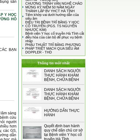
 bụng săn
CHƯƠNG TRÌNH VĂN NGHỆ CHÀO
MỪNG KỶ NIỆM 50 NĂM NGÀY
THÀNH LẬP BV YHCT HÀ TĨNH
P Y HỌC
Tiêm khớp vai dưới hướng dẫn của
siêu âm
ĐƯỜNG HÔ
ĐIỀU TRỊ BỆNH TRĨ BẰNG Y HỌC
CỔ TRUYỀN (PGS. TS NGUYỄN
NHƯỢC KIM)
Bệnh viện Y học cổ truyền Hà Tĩnh cắt
điều hòa của cán bộ để phục vụ bệnh
nhân
PHẪU THUẬT TRĨ BẰNG PHƯƠNG
PHÁP TRIỆT MẠCH QUA SIÊU ÂM
 CÁC BẠN
DOPPLER - THD
Thông tin mới nhất
DANH SÁCH NGƯỜI
THỰC HÀNH KHÁM
BỆNH, CHỮA BỆNH
DANH SÁCH NGƯỜI
THỰC HÀNH KHÁM
BỆNH, CHỮA BỆNH
HƯỚNG DẪN THỰC
h lâm sàng
HÀNH
 bệnh cứu
 hỏi người
Quyết định ban hành
nhiều hơn
quy chế dân chủ cơ sở
y, các GS,
tại Bệnh viện Y học cổ
Hướng dẫn
truyền Hà Tĩnh
hoa học mà