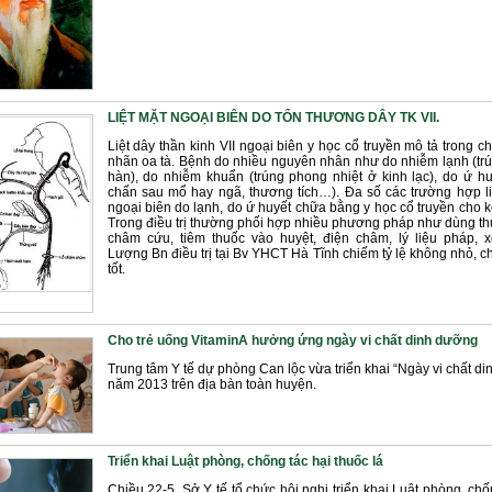
LIỆT MẶT NGOẠI BIÊN DO TỔN THƯƠNG DÂY TK VII.
Liệt dây thần kinh VII ngoại biên y học cổ truyền mô tả trong 
nhãn oa tà. Bệnh do nhiều nguyên nhân như do nhiễm lạnh (tr
hàn), do nhiễm khuẩn (trúng phong nhiệt ở kinh lạc), do ứ hu
chấn sau mổ hay ngã, thương tích…). Đa số các trường hợp liệ
ngoại biên do lạnh, do ứ huyết chữa bằng y học cổ truyền cho kế
Trong điều trị thường phối hợp nhiều phương pháp như dùng th
châm cứu, tiêm thuốc vào huyệt, điện châm, lý liệu pháp,
Lượng Bn điều trị tại Bv YHCT Hà Tĩnh chiếm tỷ lệ không nhỏ, c
tốt.
Cho trẻ uống VitaminA hưởng ứng ngày vi chất dinh dưỡng
Trung tâm Y tế dự phòng Can lộc vừa triển khai “Ngày vi chất d
năm 2013 trên địa bàn toàn huyện.
Triển khai Luật phòng, chống tác hại thuốc lá
Chiều 22-5, Sở Y tế tổ chức hội nghị triển khai Luật phòng, chố