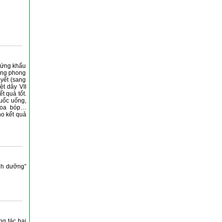
chứng khẩu
úng phong
yết (sang
t dây VII
t quả tốt.
uốc uống,
 xoa bóp…
ho kết quả
inh dưỡng”
ng tác hại