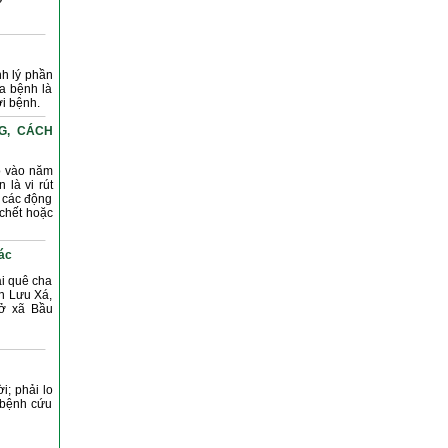
nh lý phần
a bệnh là
i bệnh.
G, CÁCH
Gô vào năm
là vi rút
i các động
 chết hoặc
ác
i quê cha
n Lưu Xá,
 ở xã Bầu
i; phải lo
a bệnh cứu