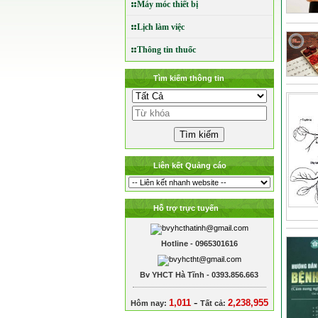
Máy móc thiết bị
Lịch làm việc
Thông tin thuốc
Tìm kiếm thông tin
Liên kết Quảng cáo
Hỗ trợ trực tuyến
Hotline - 0965301616
Bv YHCT Hà Tĩnh - 0393.856.663
-
1,011
2,238,955
Hôm nay:
Tất cả: