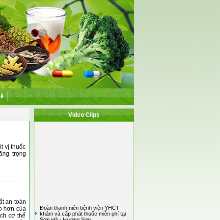
hệ
Video Clips
t vị thuốc
ăng trọng
ất an toàn
Đoàn thanh niên bệnh viện YHCT
o hơn của
khám và cấp phát thuốc miễn phí tại
ch cơ thể
Sơn Hà - Hương Sơn