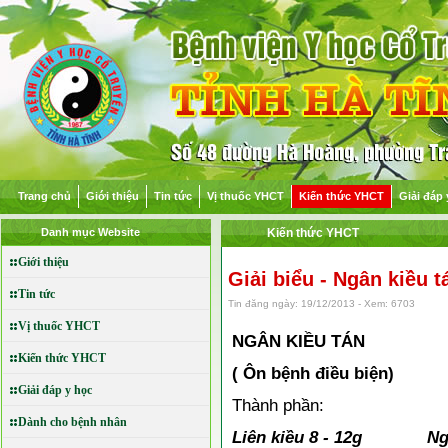
Trang chủ
Giới thiệu
Tin tức
Vị thuốc YHCT
Kiến thức YHCT
Giải đáp 
Danh mục Website
Kiến thức YHCT
Giới thiệu
Giải biểu - Ngân kiều t
Tin tức
Tin đăng ngày: 19/12/2013 - Xem: 6703
Vị thuốc YHCT
NGÂN KIỀU TÁN
Kiến thức YHCT
( Ôn bệnh điều biện)
Giải đáp y học
Thành phần:
Dành cho bệnh nhân
Liên kiều 8 - 12g Ngưu