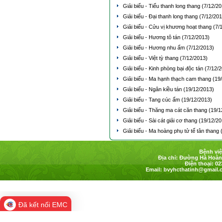
Giải biểu - Tiểu thanh long thang
(7/12/20
Giải biểu - Đại thanh long thang
(7/12/201
Giải biểu - Cửu vị khương hoạt thang
(7/
Giải biểu - Hương tô tán
(7/12/2013)
Giải biểu - Hương nhu ẩm
(7/12/2013)
Giải biểu - Việt tỳ thang
(7/12/2013)
Giải biểu - Kinh phòng bại độc tán
(7/12/
Giải biểu - Ma hạnh thạch cam thang
(19
Giải biểu - Ngân kiều tán
(19/12/2013)
Giải biểu - Tang cúc ẩm
(19/12/2013)
Giải biểu - Thăng ma cát căn thang
(19/1
Giải biểu - Sài cát giải cơ thang
(19/12/20
Giải biểu - Ma hoàng phụ tử tế tân thang
Bệnh việ
Địa chỉ: Đường Hà Hoàng
Điện thoại: 02
Email:
bvyhcthatinh@gmail.
Đã kết nối EMC