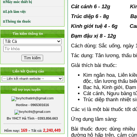
Máy móc thiết bị
Cát cánh 6 - 12g Kim 
Lịch làm việc
Trúc diệp 6 - 8g Bạc 
Thông tin thuốc
Kinh giới tuệ 4 - 6g Ca
Tìm kiếm thông tin
Đạm đậu xị 8 - 12g
Cách dùng: Sắc uống, ngày 1
Tác dụng: Tân lương, thấu biể
Giải thích bài thuốc:
Liên kết Quảng cáo
Kim ngân hoa, Liên kiều
độc, tân lương thấu biể
Bạc hà, Kinh giới, Đạm 
Hỗ trợ trực tuyến
Cát cánh, Ngưu bàng t
Trúc diệp thanh nhiệt si
Hotline - 0965301616
Các vị là một bài thuốc tốt d
Ứng dụng lâm sàng:
Bv YHCT Hà Tĩnh - 0393.856.663
Bài thuốc được dùng nhiều
-
169
2,240,449
Hôm nay:
Tất cả:
đường hô hấp trên, cảm cúm