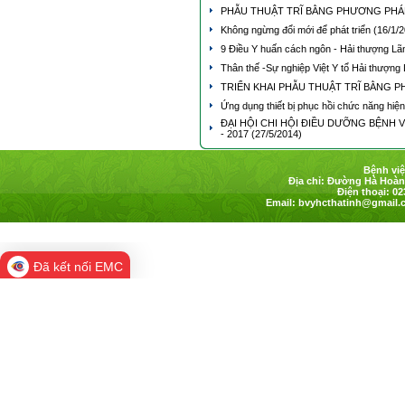
PHẪU THUẬT TRĨ BẰNG PHƯƠNG PHÁP
Không ngừng đổi mới để phát triển
(16/1/
9 Điều Y huấn cách ngôn - Hải thượng L
Thân thế -Sự nghiệp Việt Y tổ Hải thượn
TRIỂN KHAI PHẪU THUẬT TRĨ BẰNG 
Ứng dụng thiết bị phục hồi chức năng hiện
ĐẠI HỘI CHI HỘI ĐIỀU DƯỠNG BỆNH V
- 2017
(27/5/2014)
Bệnh việ
Địa chỉ: Đường Hà Hoàng
Điện thoại: 02
Email:
bvyhcthatinh@gmail.
Đã kết nối EMC