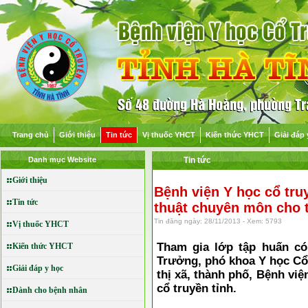
Trang chủ
Giới thiệu
Tin tức
Vị thuốc YHCT
Kiến thức YHCT
Giải đáp 
Danh mục Website
Tin tức
Giới thiệu
Bệnh viện Y học cổ tru
Tin tức
thuật chuyên môn cho t
Tin đăng ngày: 28/11/2013 - Xem: 5793
Vị thuốc YHCT
Tham gia lớp tập huấn có
Kiến thức YHCT
Trưởng, phó khoa Y học Cổ 
Giải đáp y học
thị xã, thành phố, Bệnh việ
cổ truyền tỉnh.
Dành cho bệnh nhân