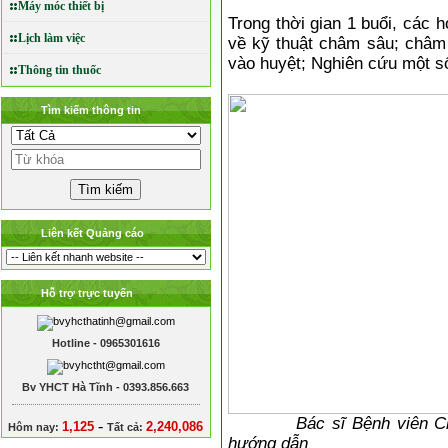
Máy móc thiết bị
Trong thời gian 1 buổi, các 
Lịch làm việc
về kỹ thuật châm sâu; châm 
vào huyệt; Nghiên cứu một s
Thông tin thuốc
Tìm kiếm thông tin
Liên kết Quảng cáo
Hỗ trợ trực tuyến
Hotline - 0965301616
Bv YHCT Hà Tĩnh - 0393.856.663
Bác sĩ Bệnh viên 
-
1,125
2,240,086
Hôm nay:
Tất cả:
hướng dẫn