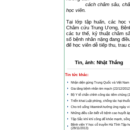
cách châm sâu, châm xuy
học viên.
Tại lớp tập huấn, các học
Châm cứu Trung Ương, Bệnh
các tư thế, kỷ thuật châm s
số bệnh nhân nặng đang điều 
để học viên dễ tiếp thu, trau 
Tin, ảnh: Nhật Thắng
Tin tức khác:
Nhận diện gừng Trung Quốc và Việt Nam
Gia tăng bệnh nhân tim mạch
(22/12/2012
Bộ Y tế chấn chỉnh công tác tiêm chủng
(
Triển khai Luật phòng, chống tác hại thuố
Cho trẻ uống VitaminA hưởng ứng ngày vi
Những điều cần biết về bệnh cao huyết á
Tập Sắc khí khí công để khỏe mạnh, sốn
Bệnh viện Y học cổ truyền Hà Tĩnh Tập h
(28/11/2013)