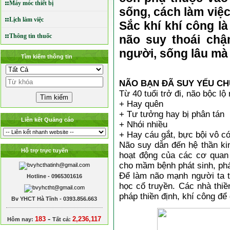
Máy móc thiết bị
sống, cách làm việ
Lịch làm việc
Sắc khí khí công l
Thông tin thuốc
não suy thoái chậ
người, sống lâu mà
Tìm kiếm thông tin
NÃO BẠN ĐÃ SUY YẾU C
Từ 40 tuổi trở đi, não bộc lộ
+ Hay quên
+ Tư tưởng hay bị phân tán
Liên kết Quảng cáo
+ Nhói nhiều
+ Hay cáu gắt, bực bội vô c
Não suy dẫn đến hệ thần ki
Hỗ trợ trực tuyến
hoạt động của các cơ quan 
cho mầm bệnh phát sinh, phát
Để làm não mạnh người ta t
Hotline - 0965301616
học cổ truyền. Các nhà thi
pháp thiền định, khí công để
Bv YHCT Hà Tĩnh - 0393.856.663
-
183
2,236,117
Hôm nay:
Tất cả: