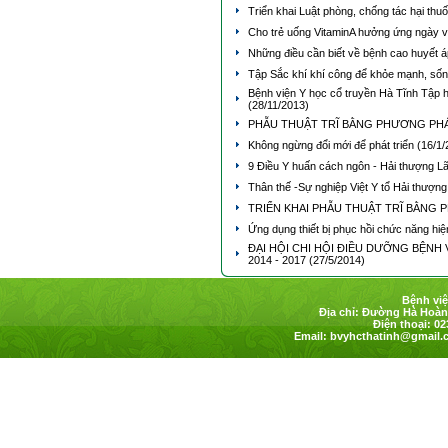
Triển khai Luật phòng, chống tác hại thuố
Cho trẻ uống VitaminA hưởng ứng ngày v
Những điều cần biết về bệnh cao huyết 
Tập Sắc khí khí công để khỏe mạnh, số
Bệnh viện Y học cổ truyền Hà Tĩnh Tập 
(28/11/2013)
PHẪU THUẬT TRĨ BẰNG PHƯƠNG PHÁ
Không ngừng đổi mới để phát triển
(16/1/
9 Điều Y huấn cách ngôn - Hải thượng 
Thân thế -Sự nghiệp Việt Y tổ Hải thượ
TRIỂN KHAI PHẪU THUẬT TRĨ BẰNG
Ứng dụng thiết bị phục hồi chức năng hiệ
ĐẠI HỘI CHI HỘI ĐIỀU DƯỠNG BỆNH 
2014 - 2017
(27/5/2014)
Bệnh việ
Địa chỉ: Đường Hà Hoàng
Điện thoại: 02
Email:
bvyhcthatinh@gmail.