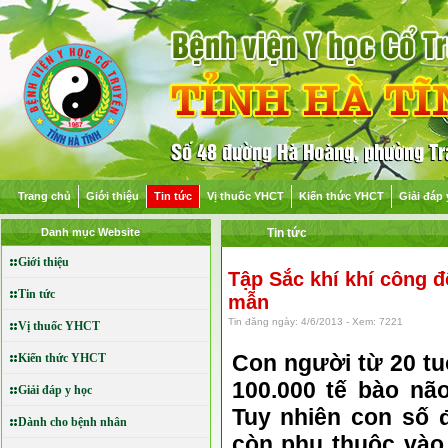
Trang chủ
Giới thiệu
Tin tức
Vị thuốc YHCT
Kiến thức YHCT
Giải đáp 
Danh mục Website
Tin tức
Giới thiệu
Tập Sắc khí khí công 
Tin tức
mẫn
Tin đăng ngày: 4/6/2013 - Xem: 7221
Vị thuốc YHCT
Con người từ 20 tu
Kiến thức YHCT
100.000 tế bào não
Giải đáp y học
Tuy nhiên con số đ
Dành cho bệnh nhân
còn phụ thuộc vào