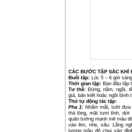
CÁC BƯỚC TẬP SẮC KHÍ 
Buổi tập:
Lúc 5 – 6 giờ sáng
Thời gian tập:
Ban đầu tập t
Tư thế:
Đứng, nằm, ngồi, đề
già, bán kiết hoặc ngồi bình
Thứ tự động tác tập:
Pha 1:
Nhắm mắt, lưỡi đưa l
thả lỏng, mặt tươi tỉnh, dứt
quán tưởng mạnh mẽ màu đỏ 
vào êm, nhẹ, sâu. Lắng ngh
lượng mầu đỏ chui vào đỉnh