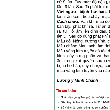
nữ 9 lần. Tuỳ mức độ nặng, 
lần, 9 lần. Sau đó phát khí 
Với người bệnh hư hàn:
B
lạnh, ăn kém, tiêu chảy, mạ
Cách chữa:
Vận khí màu đỏ,
bàn tay, phát khí ra. Từ ấn 
rãi từ Hội âm lên đỉnh đầu
lần…. Sau đó dùng phát khí 
Màu đỏ: Nóng, dương tính, c
Màu chàm: Màu lạnh, âm tính
Màu vàng kim tuyến có tác 
kinh, gây hưng phấn và tha
âm trong khí quyển sau cơ
bệnh hư hàn, suy nhược, sau
màu vàng kim tuyến vào nã
Lương y Minh Chánh
Tin tức khác:
Nhận diện gừng Trung Quốc và Việt Na
Gia tăng bệnh nhân tim mạch
(22/12/201
Bộ Y tế chấn chỉnh công tác tiêm chủng
(