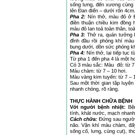
sống lưng, đến xương cùng 
lên Đan điển – dưới rốn 4cm
Pha 2:
Nín thở, màu đỏ ở Đ
điền thuận chiều kim đồng 
màu đỏ lan toả toàn thân, t
Pha 3:
Thở ra, quán tưởng 
đỉnh đầu rồi phóng khí màu
bụng dưới, dồn sức phóng kh
Pha 4:
Nín thở, lại tiếp tục 
Từ pha 1 đến pha 4 là một h
Có 3 màu sắc: Màu đỏ: từ 7
Màu chàm: từ 7 – 10 hơi.
Màu vàng kim tuyến: từ 7 – 1
Sau một thời gian tập luyện
nhanh chóng, rõ ràng.
THỰC HÀNH CHỮA BỆNH
Với người bệnh nhiệt:
Bện
tính, khát nước, mạch nhanh
Cách chữa:
Đứng sau người 
não. Vận khí màu chàm, đẩy
sống cổ, lưng, cùng cụt), th