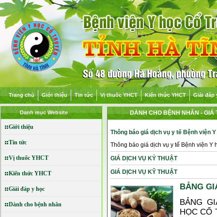
Trang chủ
Giới thiệu
Tin tức
Vị thuốc YHCT
Kiến thức YHCT
Giải đáp 
Danh mục Website
DÀNH CHO BỆNH NHÂN
- GIÁ
Giới thiệu
Thông báo giá dịch vụ y tế Bệnh viện Y
Tin tức
Thông báo giá dịch vụ y tế Bệnh viện Y 
Vị thuốc YHCT
GIÁ DỊCH VỤ KỶ THUẬT
GIÁ DỊCH VỤ KỸ THUẬT
Kiến thức YHCT
BẢNG GI
Giải đáp y học
BẢNG GI
Dành cho bệnh nhân
HỌC CỔ 