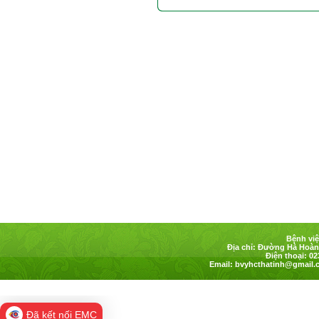
Bệnh việ
Địa chỉ: Đường Hà Hoàng
Điện thoại: 02
Email:
bvyhcthatinh@gmail.
Đã kết nối EMC