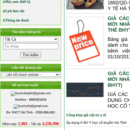
Máy móc thiết bị
1692/QD-S
Y TẾ HÀ 
Lịch làm việc
GIÁ CÁC
Thông tin thuốc
MỚI NHẤ
THẺ BHY
Tìm kiếm thông tin
Bảng giá 
dành cho 
bệnh viê
01/10/201
Liên kết Quảng cáo
GIÁ CÁC
MỚI NHẤ
BHYT)
Hỗ trợ trực tuyến
GIÁ CÁC
DỤNG CH
Hotline - 0965301616
HỌC CỔ 
Bv YHCT Hà Tĩnh - 0393.856.663
Công khai giá vật tư y tế
Áp dụng ở BV Y học cổ truyền Hà Tĩnh
-
1,062
2,236,996
Hôm nay:
Tất cả: