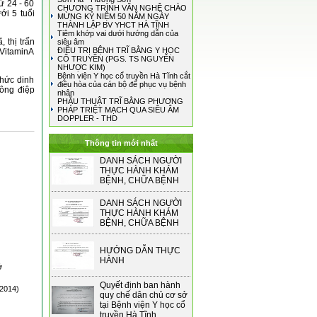
ừ 24 - 60
CHƯƠNG TRÌNH VĂN NGHỆ CHÀO
ới 5 tuổi
MỪNG KỶ NIỆM 50 NĂM NGÀY
THÀNH LẬP BV YHCT HÀ TĨNH
Tiêm khớp vai dưới hướng dẫn của
 thị trấn
siêu âm
ĐIỀU TRỊ BỆNH TRĨ BẰNG Y HỌC
 VitaminA
CỔ TRUYỀN (PGS. TS NGUYỄN
NHƯỢC KIM)
Bệnh viện Y học cổ truyền Hà Tĩnh cắt
thức dinh
điều hòa của cán bộ để phục vụ bệnh
hông điệp
nhân
PHẪU THUẬT TRĨ BẰNG PHƯƠNG
PHÁP TRIỆT MẠCH QUA SIÊU ÂM
DOPPLER - THD
Thông tin mới nhất
DANH SÁCH NGƯỜI
THỰC HÀNH KHÁM
BỆNH, CHỮA BỆNH
DANH SÁCH NGƯỜI
THỰC HÀNH KHÁM
BỆNH, CHỮA BỆNH
HƯỚNG DẪN THỰC
HÀNH
ở
Quyết định ban hành
/2014)
quy chế dân chủ cơ sở
tại Bệnh viện Y học cổ
truyền Hà Tĩnh