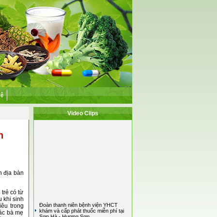
hệ
Video Clips
h
n địa bàn
trẻ có từ
u khi sinh
Đoàn thanh niên bệnh viện YHCT
iêu trong
khám và cấp phát thuốc miễn phí tại
các bà mẹ
Sơn Hà - Hương Sơn