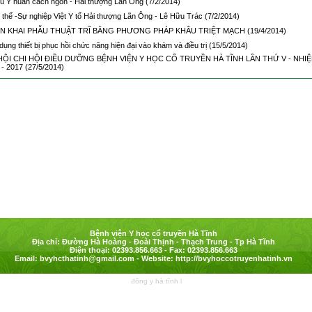
ều Y huấn cách ngôn - Hải thượng Lãn Ông
(7/2/2014)
 thế -Sự nghiệp Việt Y tổ Hải thượng Lãn Ông - Lê Hữu Trác
(7/2/2014)
ỂN KHAI PHẪU THUẬT TRĨ BẰNG PHƯƠNG PHÁP KHÂU TRIỆT MẠCH
(19/4/2014)
ụng thiết bị phục hồi chức năng hiện đại vào khám và điều trị
(15/5/2014)
HỘI CHI HỘI ĐIỀU DƯỠNG BỆNH VIỆN Y HỌC CỔ TRUYỀN HÀ TĨNH LẦN THỨ V - NHIỆ
 - 2017
(27/5/2014)
Bệnh viện Y học cổ truyền Hà Tĩnh
Địa chỉ: Đường Hà Hoàng - Đoài Thịnh - Thạch Trung - Tp Hà Tĩnh
Điện thoại: 02393.856.663 - Fax: 02393.856.663
Email:
bvyhcthatinh@gmail.com
- Website: http://bvyhoccotruyenhatinh.vn
đông y hà tĩnh
l