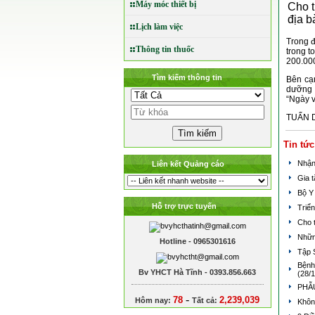
Máy móc thiết bị
Cho t
địa b
Lịch làm việc
Trong đ
Thông tin thuốc
trong t
200.000
Tìm kiếm thông tin
Bên cạn
dưỡng h
“Ngày v
TUẤN 
Tin tức
Nhận
Liên kết Quảng cáo
Gia 
Bộ Y
Hỗ trợ trực tuyến
Triển
Cho 
Nhữn
Hotline - 0965301616
Tập 
Bệnh
Bv YHCT Hà Tĩnh - 0393.856.663
(28/1
PHẪ
-
78
2,239,039
Hôm nay:
Tất cả:
Khôn