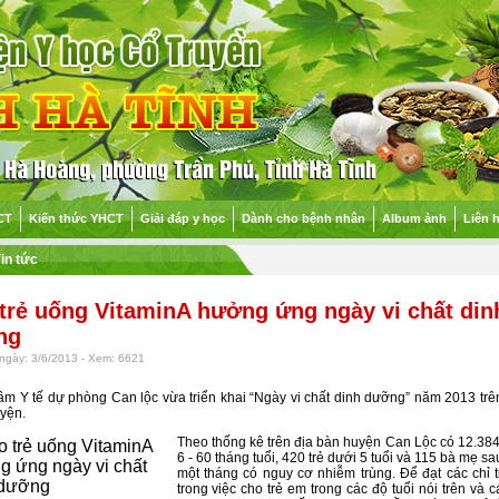
CT
Kiến thức YHCT
Giải đáp y học
Dành cho bệnh nhân
Album ảnh
Liên 
in tức
trẻ uống VitaminA hưởng ứng ngày vi chất din
ng
ngày: 3/6/2013 - Xem: 6621
âm Y tế dự phòng Can lộc vừa triển khai “Ngày vi chất dinh dưỡng” năm 2013 trê
yện.
Theo thống kê trên địa bàn huyện Can Lộc có 12.384 
6 - 60 tháng tuổi, 420 trẻ dưới 5 tuổi và 115 bà mẹ sa
một tháng có nguy cơ nhiễm trùng. Để đạt các chỉ t
trong việc cho trẻ em trong các độ tuổi nói trên và 