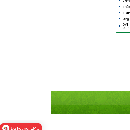
9 Đi
Thân
TRI
Ứng d
ĐẠI 
2014
Đã kết nối EMC