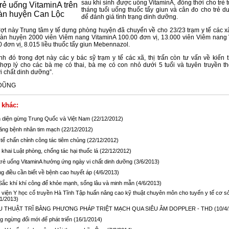
sau khi sinh được uống VitaminA, đồng thời cho trẻ t
rẻ uống VitaminA trên
tháng tuổi uống thuốc tẩy giun và cân đo cho trẻ dư
àn huyện Can Lộc
để đánh giá tình trạng dinh dưỡng.
ợt này Trung tâm y tế dựng phòng huyện đã chuyển về cho 23/23 trạm y tế các xã,
oàn huyện 2000 viên Viêm nang VitaminA 100.00 đơn vị, 13.000 viên Viêm nang
 đơn vị, 8.015 liều thuốc tẩy giun Mebennazol.
h đó trong đợt này các y bác sỹ trạm y tế các xã, thị trấn còn tư vấn về kiến 
ợp lý cho các bà mẹ có thai, bà mẹ có con nhỏ dưới 5 tuổi và tuyên truyền t
i chất dinh dưỡng”.
DŨNG
 khác:
 diện gừng Trung Quốc và Việt Nam
(22/12/2012)
tăng bệnh nhân tim mạch
(22/12/2012)
 tế chấn chỉnh công tác tiêm chủng
(22/12/2012)
 khai Luật phòng, chống tác hại thuốc lá
(22/12/2012)
trẻ uống VitaminA hưởng ứng ngày vi chất dinh dưỡng
(3/6/2013)
g điều cần biết về bệnh cao huyết áp
(4/6/2013)
Sắc khí khí công để khỏe mạnh, sống lâu và minh mẫn
(4/6/2013)
 viện Y học cổ truyền Hà Tĩnh Tập huấn nâng cao kỹ thuật chuyên môn cho tuyến y tế cơ s
1/2013)
U THUẬT TRĨ BẰNG PHƯƠNG PHÁP TRIỆT MẠCH QUA SIÊU ÂM DOPPLER - THD
(10/4
g ngừng đổi mới để phát triển
(16/1/2014)