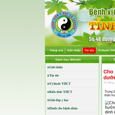
Trang chủ
Giới thiệu
Tin tức
Vị thuốc YH
Danh mục Website
T
Giới thiệu
Cho 
Tin tức
dưỡ
Tin đăng 
Vị thuốc YHCT
Trung t
Kiến thức YHCT
toàn hu
Giải đáp y học
Dành cho bệnh nhân