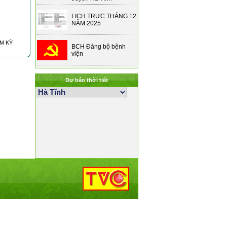
LỊCH TRỰC THÁNG 12
NĂM 2025
M KỲ
BCH Đảng bộ bệnh
viện
Dự báo thời tiết