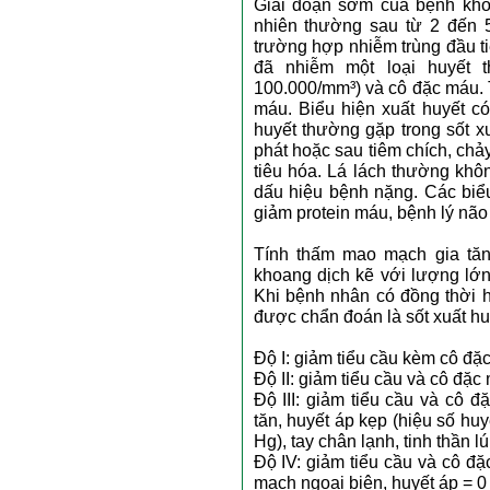
Giai đoạn sớm của bệnh khô
nhiên thường sau từ 2 đến 5
trường hợp nhiễm trùng đầu ti
đã nhiễm một loại huyết 
100.000/mm³) và cô đặc máu. 
máu. Biểu hiện xuất huyết có
huyết thường gặp trong sốt x
phát hoặc sau tiêm chích, ch
tiêu hóa. Lá lách thường khô
dấu hiệu bệnh nặng. Các biểu
giảm protein máu, bệnh lý não 
Tính thấm mao mạch gia tăn
khoang dịch kẽ với lượng lớn
Khi bệnh nhân có đồng thời h
được chẩn đoán là sốt xuất h
Độ I: giảm tiểu cầu kèm cô đ
Độ II: giảm tiểu cầu và cô đặ
Độ III: giảm tiểu cầu và cô 
tăn, huyết áp kẹp (hiệu số hu
Hg), tay chân lạnh, tinh thần lú
Độ IV: giảm tiểu cầu và cô đ
mạch ngoại biên, huyết áp = 