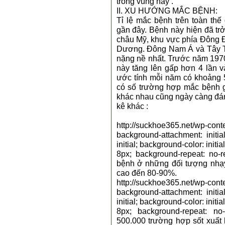
trong vùng này .
II. XU HƯỚNG MẮC BỆNH:
Tỉ lệ mắc bệnh trên toàn th
gần đây. Bệnh này hiện đã trở
châu Mỹ, khu vực phía Đông 
Dương. Đông Nam Á và Tây T
nặng nề nhất. Trước năm 1970
này tăng lên gấp hơn 4 lần 
ước tính mỗi năm có khoảng 
có số trường hợp mắc bệnh g
khác nhau cũng ngày càng đán
kê khác :
http://suckhoe365.net/wp-cont
background-attachment: initial
initial; background-color: initi
8px; background-repeat: no-r
bệnh ở những đối tượng nhạ
cao đến 80-90%.
http://suckhoe365.net/wp-cont
background-attachment: initial
initial; background-color: initi
8px; background-repeat: n
500.000 trường hợp sốt xuất 