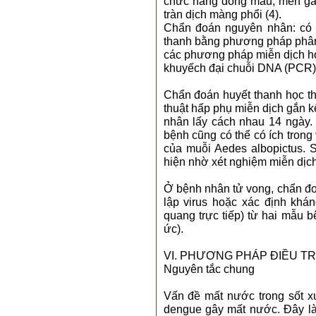
chức năng đông máu, men ga
tràn dịch màng phổi (4).
Chẩn đoán nguyên nhân: có 
thanh bằng phương pháp phân 
các phương pháp miễn dịch ho
khuyếch đại chuỗi DNA (PCR)
Chẩn đoán huyết thanh học t
thuật hấp phụ miễn dịch gắn
nhân lấy cách nhau 14 ngày.
bệnh cũng có thể có ích trong
của muỗi Aedes albopictus. S
hiện nhờ xét nghiệm miễn dịc
Ở bệnh nhân tử vong, chẩn đ
lập virus hoặc xác định khá
quang trực tiếp) từ hai mẫu 
ức).
VI. PHƯƠNG PHÁP ĐIỀU TR
Nguyên tắc chung
Vấn đề mất nước trong sốt xu
dengue gây mất nước. Đây là