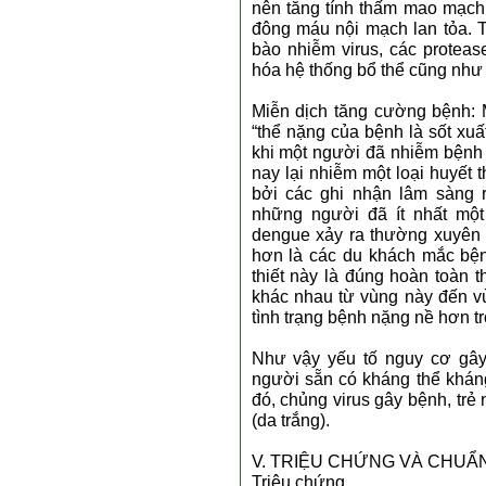
nên tăng tính thấm mao mạch 
đông máu nội mạch lan tỏa. T
bào nhiễm virus, các protea
hóa hệ thống bổ thể cũng như 
Miễn dịch tăng cường bệnh: M
“thể nặng của bệnh là sốt xu
khi một người đã nhiễm bệnh 
nay lại nhiễm một loại huyết 
bởi các ghi nhận lâm sàng 
những người đã ít nhất một
dengue xảy ra thường xuyên 
hơn là các du khách mắc bệnh
thiết này là đúng hoàn toàn t
khác nhau từ vùng này đến vù
tình trạng bệnh nặng nề hơn tr
Như vậy yếu tố nguy cơ gây
người sẵn có kháng thể kháng
đó, chủng virus gây bệnh, tr
(da trắng).
V. TRIỆU CHỨNG VÀ CHUẨ
Triệu chứng