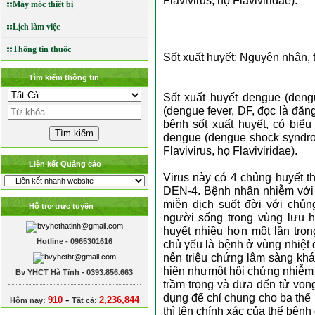
Flavivirus, họ Flaviviridae).
Máy móc thiết bị
Lịch làm việc
Thông tin thuốc
Sốt xuất huyết: Nguyên nhân, t
Tìm kiếm thông tin
Sốt xuất huyết dengue (den
(dengue fever, DF, đọc là đăn
bệnh sốt xuất huyết, có biể
dengue (dengue shock syndro
Flavivirus, họ Flaviviridae).
Liên kết Quảng cáo
Virus này có 4 chủng huyết 
DEN-4. Bệnh nhân nhiễm với c
miễn dịch suốt đời với chủn
Hỗ trợ trực tuyến
người sống trong vùng lưu 
huyết nhiều hơn một lần tron
Hotline - 0965301616
chủ yếu là bệnh ở vùng nhiệt 
nên triệu chứng lâm sàng khá
hiện nhưmột hội chứng nhiễm 
Bv YHCT Hà Tĩnh - 0393.856.663
trầm trọng và đưa đến tử von
dụng để chỉ chung cho ba thể b
-
910
2,236,844
Hôm nay:
Tất cả:
thì tên chính xác của thể bện