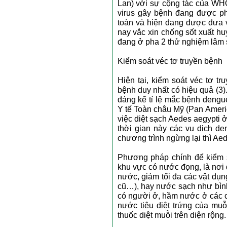
Lan) với sự cộng tác của WHO
virus gây bệnh đang được phá
toàn và hiện đang được đưa v
nay vắc xin chống sốt xuất h
đang ở pha 2 thử nghiệm lâm 
Kiểm soát véc tơ truyền bệnh
Hiện tại, kiểm soát véc tơ 
bệnh duy nhất có hiệu quả (3)
đáng kể tỉ lệ mắc bệnh deng
Y tế Toàn châu Mỹ (Pan Ameri
việc diệt sạch Aedes aegypti 
thời gian này các vụ dịch de
chương trình ngừng lại thì Aed
Phương pháp chính để kiểm s
khu vực có nước đọng, là nơi
nước, giảm tối đa các vật dụ
cũ…), hay nước sạch như bình
có người ở, hầm nước ở các ch
nước tiêu diệt trứng của muỗ
thuốc diệt muỗi trên diện rộng.