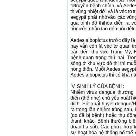
tơtruyền bệnh chính, và Aede
thịvùng nhiệt đới và là véc t
aegypti phải nhờvào các vũ
quá trình đô thịhóa diễn ra 
hồnước nhân tạo đểmuỗi đẻtr
Aedes albopictus trước đây là
nay vẫn còn là véc tơ quan t
tràn đến khu vực Trung Mỹ, H
bệnh quan trọng thứ hai. Tro
sống ở khu vực đô thị thì muỗ
nông thôn. Muỗi Aedes aegypti
Aedes albopictus thì có khả n
IV. SINH LÝ CỦA BỆNH:
Nhiễm virus dengue thường 
điển (thể nhẹ) chủ yếu xuất 
dịch. Sốt xuất huyết dengue/
ra trong lần nhiễm trùng sau
(do đã bị bệnh) hoặc thụ độn
thanh khác. Bệnh thường biểu
đoạn hạ sốt). Các phức hợp 
sự hoạt hóa hệ thống bổ thể 