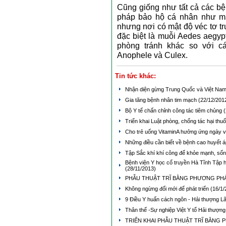
Cũng giống như tất cả các bệ
pháp bảo hộ cá nhân như man
nhưng nơi có mật độ véc tơ tr
đặc biệt là muỗi Aedes aegyp
phòng tránh khác so với c
Anophele và Culex.
Tin tức khác:
Nhận diện gừng Trung Quốc và Việt Na
Gia tăng bệnh nhân tim mạch
(22/12/201
Bộ Y tế chấn chỉnh công tác tiêm chủng
(
Triển khai Luật phòng, chống tác hại thuố
Cho trẻ uống VitaminA hưởng ứng ngày v
Những điều cần biết về bệnh cao huyết 
Tập Sắc khí khí công để khỏe mạnh, số
Bệnh viện Y học cổ truyền Hà Tĩnh Tập 
(28/11/2013)
PHẪU THUẬT TRĨ BẰNG PHƯƠNG PHÁ
Không ngừng đổi mới để phát triển
(16/1/
9 Điều Y huấn cách ngôn - Hải thượng 
Thân thế -Sự nghiệp Việt Y tổ Hải thượ
TRIỂN KHAI PHẪU THUẬT TRĨ BẰNG