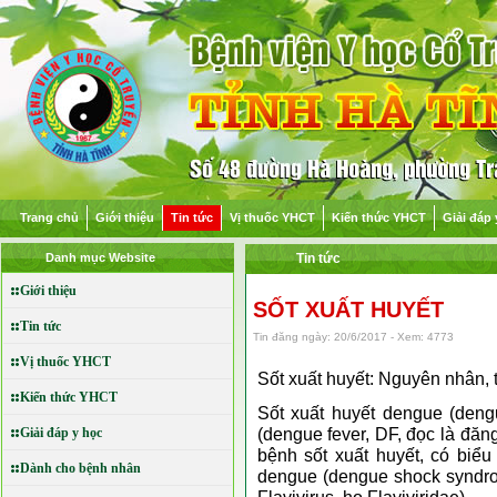
Trang chủ
Giới thiệu
Tin tức
Vị thuốc YHCT
Kiến thức YHCT
Giải đáp 
Danh mục Website
Tin tức
Giới thiệu
SỐT XUẤT HUYẾT
Tin tức
Tin đăng ngày: 20/6/2017 - Xem: 4773
Vị thuốc YHCT
Sốt xuất huyết: Nguyên nhân, t
Kiến thức YHCT
Sốt xuất huyết dengue (den
(dengue fever, DF, đọc là đăn
Giải đáp y học
bệnh sốt xuất huyết, có biể
Dành cho bệnh nhân
dengue (dengue shock syndro