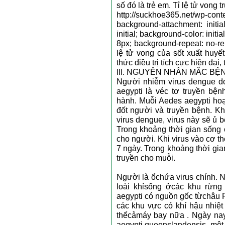
số đó là trẻ em. Tỉ lệ tử vong
http://suckhoe365.net/wp-cont
background-attachment: initial
initial; background-color: initi
8px; background-repeat: no-re
lệ tử vong của sốt xuất huy
thức điều trị tích cực hiện đại,
III. NGUYÊN NHÂN MẮC BỆ
Người nhiễm virus dengue do
aegypti là véc tơ truyền bệ
hành. Muỗi Aedes aegypti hoạ
đốt người và truyền bệnh. K
virus dengue, virus này sẽ ủ 
Trong khoảng thời gian sống 
cho người. Khi virus vào cơ t
7 ngày. Trong khoảng thời gi
truyền cho muỗi.
Người là ổchứa virus chính. 
loài khỉsống ởcác khu rừng
aegypti có nguồn gốc từchâu P
các khu vực có khí hậu nhiệt
thểcảmáy bay nữa . Ngày nay
aegypti queenslandensis, một