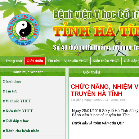
Trang chủ
Giới thiệu
Tin tức
Vị thuốc YHCT
Kiến thức YHCT
Giải đáp 
Danh mục Website
Giới thiệu
Giới thiệu
CHỨC NĂNG, NHIỆM V
Tin tức
TRUYỀN HÀ TĨNH
Tin đăng ngày: 28/5/2024 - Xem: 1997
Vị thuốc YHCT
Ngày 25/01/2019 Sở y tế Hà Tĩnh đã ký
Kiến thức YHCT
Bệnh viện Y học cổ truyền hà Tĩnh
Giải đáp y học
Dưới đây là toàn văn của QĐ:
Dành cho bệnh nhân