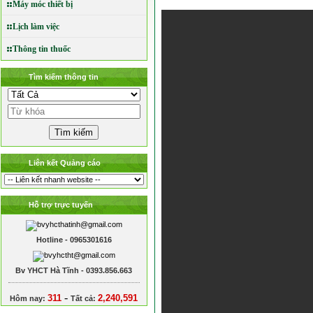
Máy móc thiết bị
Lịch làm việc
Thông tin thuốc
Tìm kiếm thông tin
Liên kết Quảng cáo
Hỗ trợ trực tuyến
Hotline - 0965301616
Bv YHCT Hà Tĩnh - 0393.856.663
-
311
2,240,591
Hôm nay:
Tất cả: