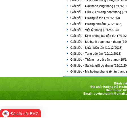
Giải biểu - Tiểu thanh long thang
(7/12/20
Giải biểu - Đại thanh long thang
(7/12/201
Giải biểu - Cửu vị khương hoạt thang
(7/
Giải biểu - Hương tô tán
(7/12/2013)
Giải biểu - Hương nhu ẩm
(7/12/2013)
Giải biểu - Việt tỳ thang
(7/12/2013)
Giải biểu - Kinh phòng bại độc tán
(7/12/
Giải biểu - Ma hạnh thạch cam thang
(19
Giải biểu - Ngân kiều tán
(19/12/2013)
Giải biểu - Tang cúc ẩm
(19/12/2013)
Giải biểu - Thăng ma cát căn thang
(19/1
Giải biểu - Sài cát giải cơ thang
(19/12/20
Giải biểu - Ma hoàng phụ tử tế tân thang
Bệnh việ
Địa chỉ: Đường Hà Hoàng
Điện thoại: 02
Email:
bvyhcthatinh@gmail.
Đã kết nối EMC