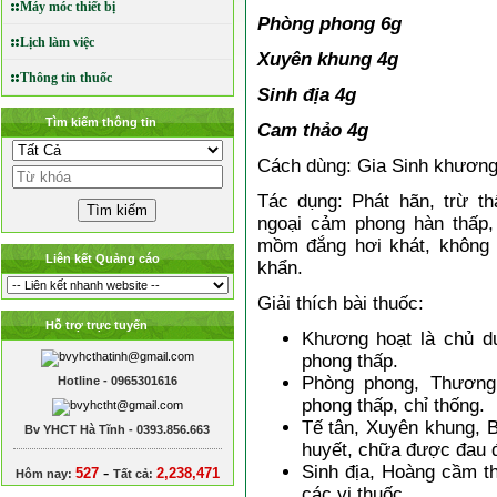
Máy móc thiết bị
Phòng phong
Lịch làm việc
Xuyên khung 
Thông tin thuốc
Sinh địa 4g
Tìm kiếm thông tin
Cam
thảo 4g
Cách dùng: Gia Sinh khương 
Tác dụng: Phát hãn, trừ th
ngoại cảm phong hàn thấp,
mồm đắng hơi khát, không r
Liên kết Quảng cáo
khẩn.
Giải thích bài thuốc:
Hỗ trợ trực tuyến
Khương hoạt là chủ d
phong thấp.
Phòng phong, Thương 
Hotline - 0965301616
phong thấp, chỉ thống.
Tế tân, Xuyên khung, B
Bv YHCT Hà Tĩnh - 0393.856.663
huyết, chữa được đau 
Sinh địa, Hoàng cầm th
-
527
2,238,471
Hôm nay:
Tất cả:
các vị thuốc.