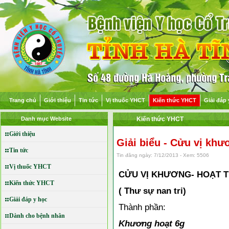
Trang chủ
Giới thiệu
Tin tức
Vị thuốc YHCT
Kiến thức YHCT
Giải đáp 
Danh mục Website
Kiến thức YHCT
Giới thiệu
Giải biểu - Cửu vị khư
Tin tức
Tin đăng ngày: 7/12/2013 - Xem: 5506
Vị thuốc YHCT
CỬU VỊ KHƯƠNG- HOẠT 
Kiến thức YHCT
( Thư sự nan tri)
Giải đáp y học
Thành phần:
Dành cho bệnh nhân
Khương hoạt 6g