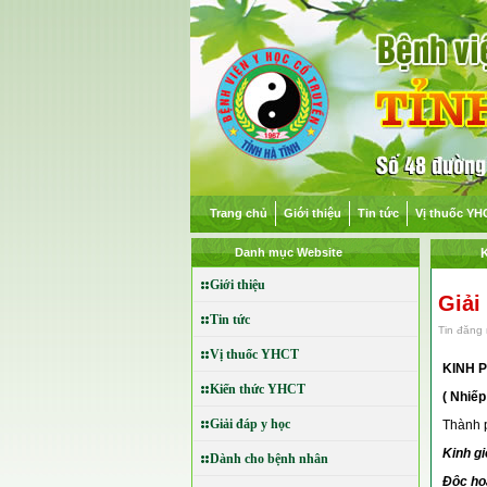
Trang chủ
Giới thiệu
Tin tức
Vị thuốc YH
Danh mục Website
Giới thiệu
Giải
Tin tức
Tin đăng 
Vị thuốc YHCT
KINH 
Kiến thức YHCT
( Nhiế
Giải đáp y học
Thành 
Kinh
Dành cho bệnh nhân
Độc 