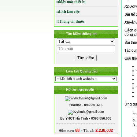
Máy móc thiết bị
Khươn
Lịch làm việc
Sài 
Thông tin thuốc
Xuyê
Cách dù
Tìm kiếm thông tin
uống ch
Bài thu
Tác dụn
Giải thí
Liên kết Quảng cáo
Hỗ trợ trực tuyến
Ứng dụ
Hotline - 0965301616
Bv YHCT Hà Tĩnh - 0393.856.663
-
88
2,238,032
Hôm nay:
Tất cả: