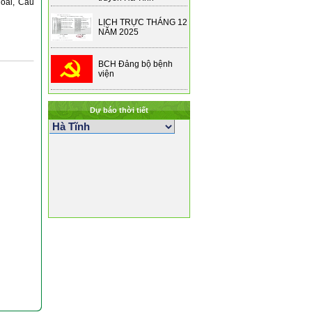
oái, Câu
LỊCH TRỰC THÁNG 12
NĂM 2025
BCH Đảng bộ bệnh
viện
Dự báo thời tiết