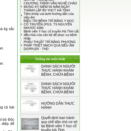
CHƯƠNG TRÌNH VĂN NGHỆ CHÀO
MỪNG KỶ NIỆM 50 NĂM NGÀY
THÀNH LẬP BV YHCT HÀ TĨNH
Tiêm khớp vai dưới hướng dẫn của
siêu âm
ĐIỀU TRỊ BỆNH TRĨ BẰNG Y HỌC
CỔ TRUYỀN (PGS. TS NGUYỄN
NHƯỢC KIM)
hà 4g sắc
Bệnh viện Y học cổ truyền Hà Tĩnh cắt
điều hòa của cán bộ để phục vụ bệnh
nhân
PHẪU THUẬT TRĨ BẰNG PHƯƠNG
PHÁP TRIỆT MẠCH QUA SIÊU ÂM
àn.
DOPPLER - THD
Thông tin mới nhất
àn.
DANH SÁCH NGƯỜI
THỰC HÀNH KHÁM
BỆNH, CHỮA BỆNH
DANH SÁCH NGƯỜI
THỰC HÀNH KHÁM
BỆNH, CHỮA BỆNH
HƯỚNG DẪN THỰC
g cả bài
HÀNH
Quyết định ban hành
hì bỏ Độc
quy chế dân chủ cơ sở
 diệp để
tại Bệnh viện Y học cổ
truyền Hà Tĩnh