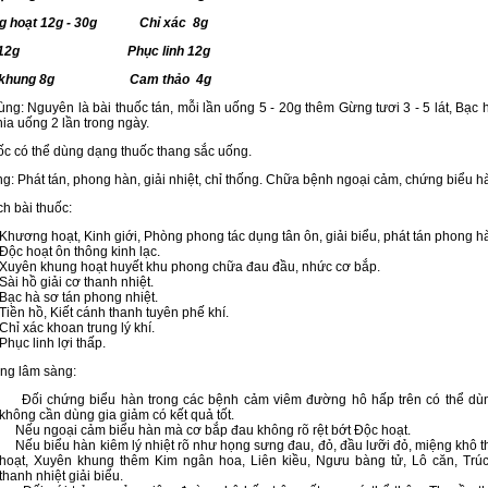
g hoạt 12g - 30g Chỉ xác 8g
hồ 12g Phục linh 12g
n khung 8g Cam thảo 4g
ng: Nguyên là bài thuốc tán, mỗi lần uống 5 - 20g thêm Gừng tươi 3 - 5 lát, Bạc 
ia uống 2 lần trong ngày.
ốc có thể dùng dạng thuốc thang sắc uống.
g: Phát tán, phong hàn, giải nhiệt, chỉ thống. Chữa bệnh ngoại cảm, chứng biểu h
ch bài thuốc:
Khương hoạt, Kinh giới, Phòng phong tác dụng tân ôn, giải biểu, phát tán phong h
Độc hoạt ôn thông kinh lạc.
Xuyên khung hoạt huyết khu phong chữa đau đầu, nhức cơ bắp.
Sài hồ giải cơ thanh nhiệt.
Bạc hà sơ tán phong nhiệt.
Tiền hồ, Kiết cánh thanh tuyên phế khí.
Chỉ xác khoan trung lý khí.
Phục linh lợi thấp.
ng lâm sàng:
Đối chứng biểu hàn trong các bệnh cảm viêm đường hô hấp trên có thể dùn
không cần dùng gia giảm có kết quả tốt.
Nếu ngoại cảm biểu hàn mà cơ bắp đau không rõ rệt bớt Độc hoạt.
Nếu biểu hàn kiêm lý nhiệt rõ như họng sưng đau, đỏ, đầu lưỡi đỏ, miệng khô t
hoạt, Xuyên khung thêm Kim ngân hoa, Liên kiều, Ngưu bàng tử, Lô căn, Trúc
thanh nhiệt giải biểu.