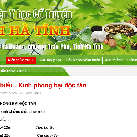
CT
Kiến thức YHCT
Giải đáp y học
Dành cho bệnh nhân
Album ảnh
Liên 
Kiến thức YHCT
 biểu - Kinh phòng bại độc tán
ngày: 7/12/2013 - Xem: 5891
PHÒNG BẠI ĐỘC TÁN
p sinh chứng diệu phương)
phần:
 giới 12g Tiền hồ 8g
hoạt 12g Cát cánh 8g