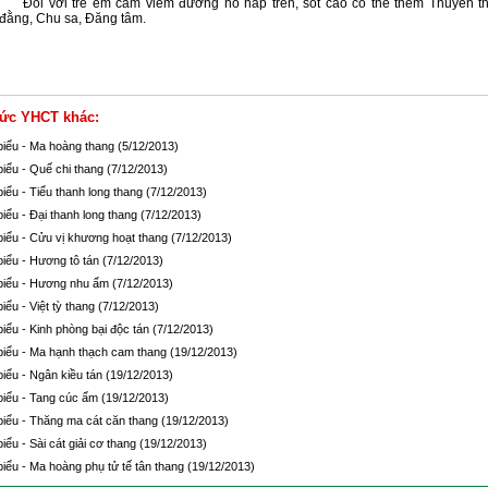
Đối với trẻ em cảm viêm đường hô hấp trên, sốt cao có thể thêm Thuyền th
đằng, Chu sa, Đăng tâm.
hức YHCT khác:
 biểu - Ma hoàng thang
(5/12/2013)
biểu - Quế chi thang
(7/12/2013)
biểu - Tiểu thanh long thang
(7/12/2013)
biểu - Đại thanh long thang
(7/12/2013)
biểu - Cửu vị khương hoạt thang
(7/12/2013)
biểu - Hương tô tán
(7/12/2013)
 biểu - Hương nhu ẩm
(7/12/2013)
biểu - Việt tỳ thang
(7/12/2013)
biểu - Kinh phòng bại độc tán
(7/12/2013)
 biểu - Ma hạnh thạch cam thang
(19/12/2013)
biểu - Ngân kiều tán
(19/12/2013)
 biểu - Tang cúc ẩm
(19/12/2013)
biểu - Thăng ma cát căn thang
(19/12/2013)
biểu - Sài cát giải cơ thang
(19/12/2013)
biểu - Ma hoàng phụ tử tế tân thang
(19/12/2013)