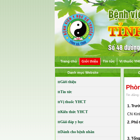
Trang chủ
Giới thiệu
Tin tức
Vị thuốc YH
Danh mục Website
G
Giới thiệu
Phòn
Tin tức
Tin đăng 
Vị thuốc YHCT
1. Trư
Kiến thức YHCT
CN Kin
Giải đáp y học
2. Phó
Dành cho bệnh nhân
3. Tổng