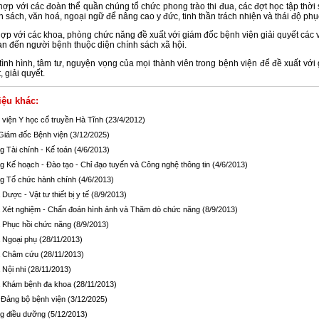
hợp với các đoàn thể quần chúng tổ chức phong trào thi đua, các đợt học tập thời 
ính sách, văn hoá, ngoại ngữ để nâng cao y đức, tinh thần trách nhiện và thái độ phụ
hợp với các khoa, phòng chức năng đề xuất với giám đốc bệnh viện giải quyết các 
an đến người bệnh thuộc diện chính sách xã hội.
ình hình, tâm tư, nguyện vọng của mọi thành viên trong bệnh viện để đề xuất với
, giải quyết.
iệu khác:
 viện Y học cổ truyền Hà Tĩnh
(23/4/2012)
Giám đốc Bệnh viện
(3/12/2025)
g Tài chính - Kế toán
(4/6/2013)
g Kế hoạch - Đào tạo - Chỉ đạo tuyến và Công nghệ thông tin
(4/6/2013)
g Tổ chức hành chính
(4/6/2013)
Dược - Vật tư thiết bị y tế
(8/9/2013)
 Xét nghiệm - Chẩn đoán hình ảnh và Thăm dò chức năng
(8/9/2013)
 Phục hồi chức năng
(8/9/2013)
 Ngoại phụ
(28/11/2013)
 Châm cứu
(28/11/2013)
 Nội nhi
(28/11/2013)
 Khám bệnh đa khoa
(28/11/2013)
Đảng bộ bệnh viện
(3/12/2025)
g điều dưỡng
(5/12/2013)