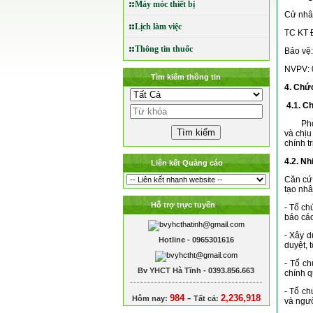
Máy móc thiết bị
Cử nhâ
Lịch làm việc
TC KT Đ
Thông tin thuốc
Bảo vệ:
NVPV: 
Tìm kiếm thông tin
4. Chứ
4.1. C
Phòng 
và chịu
chính t
4.2. Nh
Liên kết Quảng cáo
Căn cứ 
tạo nhâ
Hỗ trợ trực tuyến
- Tổ ch
báo cáo
- Xây d
Hotline - 0965301616
duyệt, 
- Tổ ch
Bv YHCT Hà Tĩnh - 0393.856.663
chính q
- Tổ ch
-
984
2,236,918
Hôm nay:
Tất cả:
và ngườ