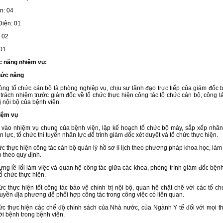
n: 04
iện: 01
 02
01
c năng nhiệm vụ:
hức năng
tổ chức cán bộ là phòng nghiệp vụ, chịu sự lãnh đạo trực tiếp của giám đốc 
 trách nhiệm trước giám đốc về tổ chức thực hiện công tác tổ chức cán bộ, công t
rị nội bộ của bệnh viện.
iệm vụ
vào nhiệm vụ chung của bệnh viện, lập kế hoạch tổ chức bộ máy, sắp xếp nhân
n lực, tổ chức thi tuyển nhân lực để trình giám đốc xét duyệt và tổ chức thực hiện.
ức thực hiện công tác cán bộ quản lý hồ sơ lí lịch theo phương pháp khoa học, làm
 theo quy định.
ựng lề lối làm việc và quan hệ công tác giữa các khoa, phòng trình giám đốc bệnh
tổ chức thực hiện.
ức thực hiện tốt công tác bảo vệ chính trị nội bộ, quan hệ chặt chẽ với các tổ c
uyền địa phương để phối hợp công tác trong công việc có liên quan.
ức thực hiện các chế độ chính sách của Nhà nước, của Ngành Y tế đối với mọi t
i bệnh trong bệnh viện.