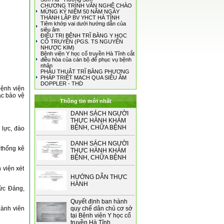
CHƯƠNG TRÌNH VĂN NGHỆ CHÀO
MỪNG KỶ NIỆM 50 NĂM NGÀY
THÀNH LẬP BV YHCT HÀ TĨNH
Tiêm khớp vai dưới hướng dẫn của
siêu âm
ĐIỀU TRỊ BỆNH TRĨ BẰNG Y HỌC
CỔ TRUYỀN (PGS. TS NGUYỄN
NHƯỢC KIM)
Bệnh viện Y học cổ truyền Hà Tĩnh cắt
điều hòa của cán bộ để phục vụ bệnh
nhân
PHẪU THUẬT TRĨ BẰNG PHƯƠNG
PHÁP TRIỆT MẠCH QUA SIÊU ÂM
DOPPLER - THD
bệnh viện
ác bảo vệ
Thông tin mới nhất
DANH SÁCH NGƯỜI
THỰC HÀNH KHÁM
BỆNH, CHỮA BỆNH
 lực, đào
DANH SÁCH NGƯỜI
 thống kê
THỰC HÀNH KHÁM
BỆNH, CHỮA BỆNH
 viện xét
HƯỚNG DẪN THỰC
HÀNH
hức Đảng,
Quyết định ban hành
hành viên
quy chế dân chủ cơ sở
tại Bệnh viện Y học cổ
truyền Hà Tĩnh