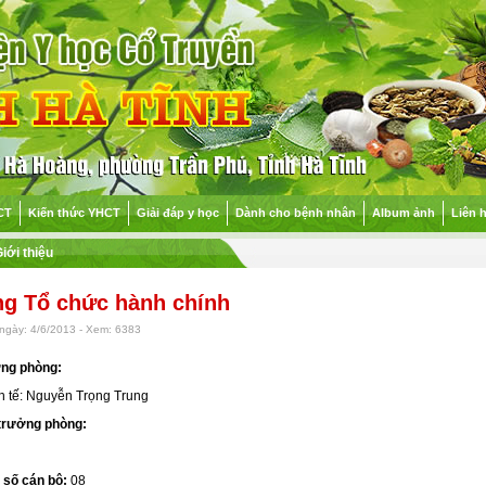
CT
Kiến thức YHCT
Giải đáp y học
Dành cho bệnh nhân
Album ảnh
Liên 
iới thiệu
g Tổ chức hành chính
ngày: 4/6/2013 - Xem: 6383
ởng phòng:
h tế: Nguyễn Trọng Trung
 trưởng phòng:
 số cán bộ:
08