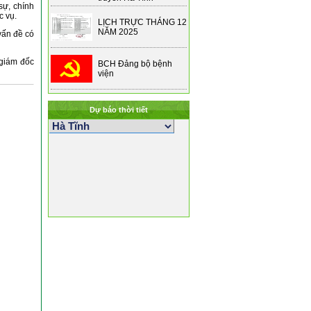
sự, chính
c vụ.
LỊCH TRỰC THÁNG 12
NĂM 2025
vấn đề có
 giám đốc
BCH Đảng bộ bệnh
viện
Dự báo thời tiết