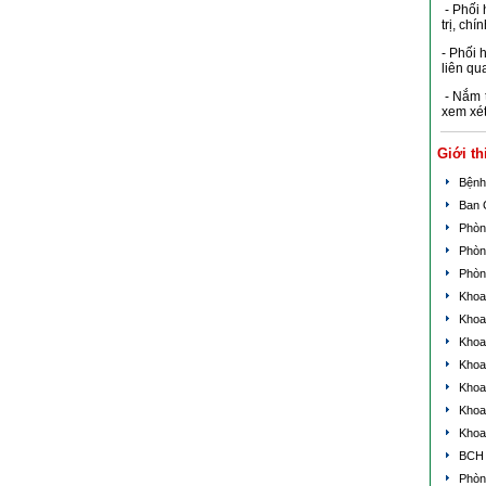
- Phối 
trị, ch
- Phối 
liên qu
- Nắm t
xem xét
Giới th
Bệnh
Ban 
Phòn
Phòn
Phòn
Khoa 
Khoa
Khoa
Khoa
Khoa
Khoa
Khoa
BCH 
Phòn