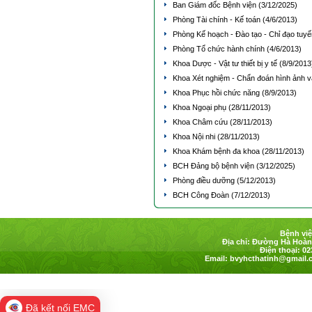
Ban Giám đốc Bệnh viện
(3/12/2025)
Phòng Tài chính - Kế toán
(4/6/2013)
Phòng Kế hoạch - Đào tạo - Chỉ đạo tuyế
Phòng Tổ chức hành chính
(4/6/2013)
Khoa Dược - Vật tư thiết bị y tế
(8/9/2013
Khoa Xét nghiệm - Chẩn đoán hình ảnh
Khoa Phục hồi chức năng
(8/9/2013)
Khoa Ngoại phụ
(28/11/2013)
Khoa Châm cứu
(28/11/2013)
Khoa Nội nhi
(28/11/2013)
Khoa Khám bệnh đa khoa
(28/11/2013)
BCH Đảng bộ bệnh viện
(3/12/2025)
Phòng điều dưỡng
(5/12/2013)
BCH Công Đoàn
(7/12/2013)
Bệnh việ
Địa chỉ: Đường Hà Hoàng
Điện thoại: 02
Email:
bvyhcthatinh@gmail.
Đã kết nối EMC