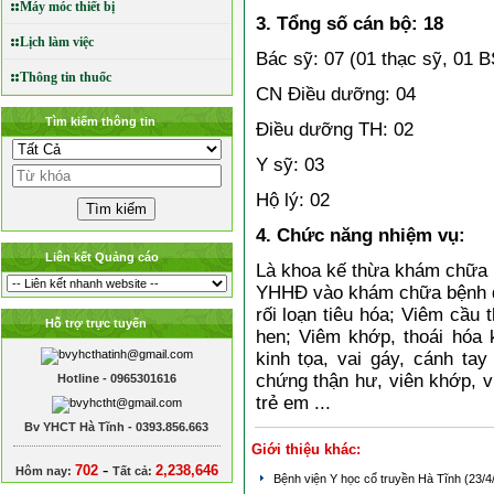
Máy móc thiết bị
3. Tổng số cán bộ: 18
Lịch làm việc
Bác sỹ: 07 (01 thạc sỹ, 01 B
Thông tin thuốc
CN Điều dưỡng: 04
Tìm kiếm thông tin
Điều dưỡng TH: 02
Y sỹ: 03
Hộ lý: 02
4. Chức năng nhiệm vụ:
Liên kết Quảng cáo
Là khoa kế thừa khám chữa 
YHHĐ vào khám chữa bệnh đạt
rối loạn tiêu hóa; Viêm cầu 
Hỗ trợ trực tuyến
hen; Viêm khớp, thoái hóa 
kinh tọa, vai gáy, cánh ta
chứng thận hư, viên khớp, 
Hotline - 0965301616
trẻ em ...
Bv YHCT Hà Tĩnh - 0393.856.663
Giới thiệu khác:
-
702
2,238,646
Hôm nay:
Tất cả:
Bệnh viện Y học cổ truyền Hà Tĩnh
(23/4