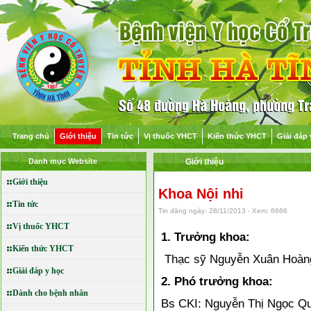
Trang chủ
Giới thiệu
Tin tức
Vị thuốc YHCT
Kiến thức YHCT
Giải đáp 
Danh mục Website
Giới thiệu
Giới thiệu
Khoa Nội nhi
Tin tức
Tin đăng ngày: 28/11/2013 - Xem: 6666
Vị thuốc YHCT
1. Trưởng khoa:
Kiến thức YHCT
Thạc sỹ Nguyễn Xuân Hoàn
Giải đáp y học
2. Phó trưởng khoa:
Dành cho bệnh nhân
Bs CKI: Nguyễn Thị Ngọc Q