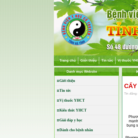
Trang chủ
Giới thiệu
Tin tức
Vị thuốc YH
Danh mục Website
Giới thiệu
CẤY
Tin tức
Tin đăng 
Vị thuốc YHCT
Kiến thức YHCT
Cấy 
Phươn
Giải đáp y học
mạnh 
bụng s
Dành cho bệnh nhân
Phương