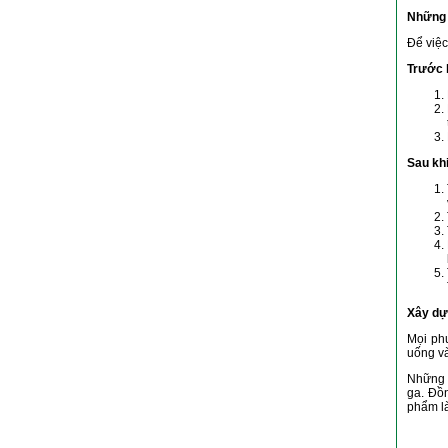
Những 
Để việc
Trước k
Sau khi
Xây dự
Mọi ph
uống và
Những 
ga. Đồn
phẩm là