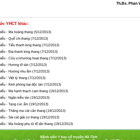
Th.Bs. Phan 
hức YHCT khác:
 biểu - Ma hoàng thang
(5/12/2013)
biểu - Quế chi thang
(7/12/2013)
biểu - Tiểu thanh long thang
(7/12/2013)
biểu - Đại thanh long thang
(7/12/2013)
biểu - Cửu vị khương hoạt thang
(7/12/2013)
biểu - Hương tô tán
(7/12/2013)
 biểu - Hương nhu ẩm
(7/12/2013)
biểu - Việt tỳ thang
(7/12/2013)
biểu - Kinh phòng bại độc tán
(7/12/2013)
 biểu - Ma hạnh thạch cam thang
(19/12/2013)
biểu - Ngân kiều tán
(19/12/2013)
 biểu - Tang cúc ẩm
(19/12/2013)
biểu - Thăng ma cát căn thang
(19/12/2013)
biểu - Sài cát giải cơ thang
(19/12/2013)
biểu - Ma hoàng phụ tử tế tân thang
(19/12/2013)
Bệnh viện Y học cổ truyền Hà Tĩnh