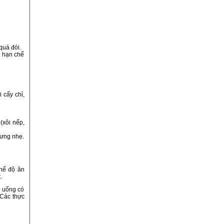
quá đói.
n hạn chế
 cấy chỉ,
(xôi nếp,
sưng nhẹ.
chế độ ăn
.
ồ uống có
 Các thực