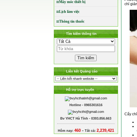
Máy móc thiết bị
chỉ giả
Lịch làm việc
Thông tin thuốc
Tìm kiếm thông tin
Liên kết Quảng cáo
Hỗ trợ trực tuyến
Hotline - 0965301616
Cấy chỉ
Bv YHCT Hà Tĩnh - 0393.856.663
-
460
2,239,421
Hôm nay:
Tất cả: