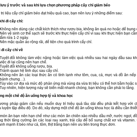
lưu ý trước và sau khi lựa chọn phương pháp cấy chỉ giảm béo
 trị liệu cấy chỉ giảm béo đạt hiệu quả cao, bạn nên lưu ý những điểm sau:
hi đi cấy chỉ:
Không nên dùng các chất kích thích như rượu bia, không ăn quá no hoặc để bụng 
Nên vệ sinh cơ thể sạch sẽ trước khi thực hiện cấy chỉ vì sau khi thực hiện bạn cầ
tắm rửa 1-2 ngày.
Nên mặc quần áo rộng rãi, để tiện cho quá trình cấy chỉ.
 đi cấy chỉ về
Tuyệt đối không làm việc nặng hoặc làm việc quá nhiều sau hai ngày đầu sau khi
việc đi lại cũng nên hạn chế.
Tuyệt đối không uống rượu, bia.
Tránh quan hệ tình dục sau cấy chỉ.
Không nên ăn các loại thức ăn có tính lạnh như tôm, cua, cá, mực và đồ ăn nếp 
bánh chưng…).
Tùy vào cơ địa và mức độ phản ứng mà vùng da vừa trị liệu có thể hơi bầm hoặc 
Tuy nhiên, hiện tượng này sẽ biến mất nhanh chóng, bạn không cần phải lo lắng.
ng một chế độ ăn uống hợp lý và khoa học
ương pháp giảm cân nếu muốn duy trì hiệu quả lâu dài đều phải kết hợp với 
 luyện tập điều độ. Do đó, xây dựng một chế độ ăn uống khoa học là điều cần thiết
món ăn bạn nên hạn chế như các món ăn chiên xào nhiều dầu mỡ, nước ngọt, đ
g thời tăng cường ăn các loại rau xanh, trái cây để bổ sung chất xơ và vitamin.
nh mạnh ít béo như cá, tôm, thịt trắng bạn nên ưu tiên trong thực đơn.