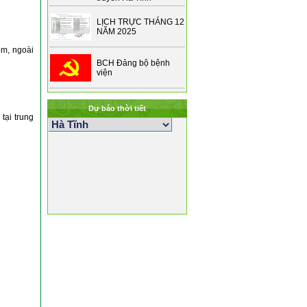
LỊCH TRỰC THÁNG 12
NĂM 2025
õm, ngoài
BCH Đảng bộ bệnh
viện
Dự báo thời tiết
tại trung