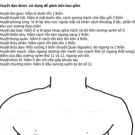
huyệt đạo được sử dụng để giảm béo bao gồm
:
Huyệt âm giao: Nằm ở dưới rốn 1 thốn.
Huyệt huyết hải: Nằm ở mặt trước đùi, cách xương bánh chè đầu gối 2 thốn.
Huyệt phong long: Vị trí tại khu vực ngoài mắt cá nhân cách khoảng 8 tấc, phần l
khu vực xương ống chân.
Huyệt đại bao: Nằm ở vị trí giao nhau giữa nách và bờ trên xương sườn số 6.
Huyệt thiên khu: Nằm cách rốn kéo ngang sang 2 thốn.
Huyệt trung quản: Nằm ở cách rốn kéo lên trên 4 thốn.
Huyệt thủy phân: Nằm cách rốn kéo lên 1 thốn.
Huyệt thủy đạo: Rốn xuống 3 thốn (huyệt Quan Nguyên), đo ngang ra 2 thốn.
Huyệt đới mạch: nằm ngang đường vận hành của mạch Đới (ở ngang thắt lưng); 
điểm của đầu xường sườn thứ 11 và 12, ngang với rốn.
Huyệt khúc trì: Nằm ở lằn chỉ nếp gấp khuỷu tay.
Huyệt chương môn: Nằm ở đầu xương sườn tự do số 11.