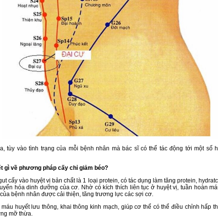
a, tùy vào tình trạng của mỗi bệnh nhân mà bác sĩ có thể tác động tới một số 
ết gì về phương pháp cấy chỉ giảm béo?
gut cấy vào huyệt vị bản chất là 1 loại protein, có tác dụng làm tăng protein, hydra
uyển hóa dinh dưỡng của cơ. Nhờ có kích thích liên tục ở huyệt vị, tuần hoàn m
 của bệnh nhân được cải thiện, tăng trương lực các sợi cơ.
 máu huyết lưu thông, khai thông kinh mạch, giúp cơ thể có thể điều chỉnh hấp t
ợng mỡ thừa.