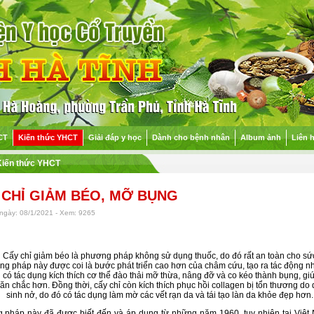
CT
Kiến thức YHCT
Giải đáp y học
Dành cho bệnh nhân
Album ảnh
Liên 
Kiến thức YHCT
 CHỈ GIẢM BÉO, MỠ BỤNG
ngày: 08/1/2021 - Xem: 9265
chỉ giảm béo là phương pháp không sử dụng thuốc, do đó rất an toàn cho sức
g pháp này được coi là bước phát triển cao hơn của châm cứu, tạo ra tác động n
có tác dụng kích thích cơ thể đào thải mỡ thừa, nâng đỡ và co kéo thành bụng, gi
ăn chắc hơn. Đồng thời, cấy chỉ còn kích thích phục hồi collagen bị tổn thương do 
sinh nở, do đó có tác dụng làm mờ các vết rạn da và tái tạo làn da khỏe đẹp hơn.
 pháp này đã được biết đến và áp dụng từ những năm 1960, tuy nhiên tại Việt