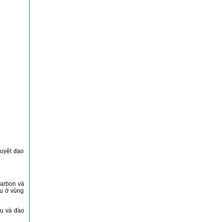
huyệt đạo
tcarbon và
áu ở vùng
hu và đào