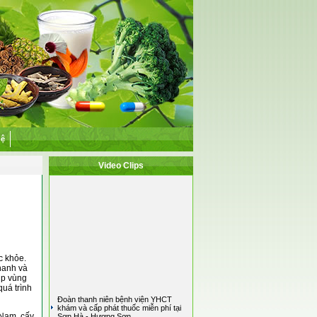
hệ
Video Clips
 khỏe.
hanh và
úp vùng
quá trình
Đoàn thanh niên bệnh viện YHCT
khám và cấp phát thuốc miễn phí tại
 Nam, cấy
Sơn Hà - Hương Sơn