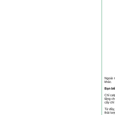
Ngoài r
khác.
Bạn bi
Chỉ cat
tăng ch
cấy chỉ
Từ đây,
thải lư