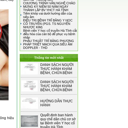
CHƯƠNG TRÌNH VĂN NGHỆ CHÀO
MỪNG KỶ NIỆM 50 NĂM NGÀY
THÀNH LẬP BV YHCT HÀ TĨNH
Tiêm khớp vai dưới hướng dẫn của
siêu âm
ĐIỀU TRỊ BỆNH TRĨ BẰNG Y HỌC
CỔ TRUYỀN (PGS. TS NGUYỄN
NHƯỢC KIM)
Bệnh viện Y học cổ truyền Hà Tĩnh cắt
điều hòa của cán bộ để phục vụ bệnh
nhân
PHẪU THUẬT TRĨ BẰNG PHƯƠNG
PHÁP TRIỆT MẠCH QUA SIÊU ÂM
DOPPLER - THD
Thông tin mới nhất
DANH SÁCH NGƯỜI
THỰC HÀNH KHÁM
BỆNH, CHỮA BỆNH
DANH SÁCH NGƯỜI
THỰC HÀNH KHÁM
BỆNH, CHỮA BỆNH
HƯỚNG DẪN THỰC
HÀNH
Quyết định ban hành
hông hiệu
quy chế dân chủ cơ sở
tại Bệnh viện Y học cổ
truyền Hà Tĩnh