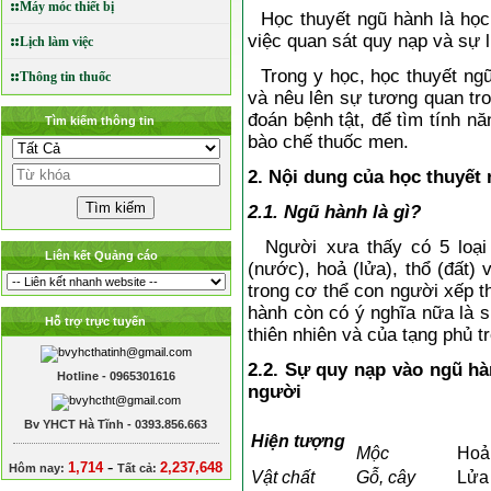
Máy móc thiết bị
Học thuyết ngũ hành là học 
việc quan sát quy nạp và sự l
Lịch làm việc
Trong y học, học thuyết ng
Thông tin thuốc
và nêu lên sự tương quan tro
đoán bệnh tật, để tìm tính nă
Tìm kiếm thông tin
bào chế thuốc men.
2. Nội dung của học thuyết
2.1. Ngũ hành là gì?
Người xưa thấy có 5 loại v
Liên kết Quảng cáo
(nước), hoả (lửa), thổ (đất)
trong cơ thể con người xếp th
hành còn có ý nghĩa nữa là 
Hỗ trợ trực tuyến
thiên nhiên và của tạng phủ t
2.2. Sự quy nạp vào ngũ hà
Hotline - 0965301616
người
Bv YHCT Hà Tĩnh - 0393.856.663
Hiện tượng
Mộc
Hoả
-
1,714
2,237,648
Hôm nay:
Tất cả:
Vật chất
Gỗ, cây
Lửa