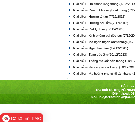
Giải biểu - Đại thanh long thang
(7/12/2013
Giải biểu - Cửu vị khương hoạt thang
(7/1
Giải biểu - Hương tô tán
(7/12/2013)
Giải biểu - Hương nhu ẩm
(7/12/2013)
Giải biểu - Việt tỳ thang
(7/12/2013)
Giải biểu - Kinh phòng bại độc tán
(7/12/20
Giải biểu - Ma hạnh thạch cam thang
(19/
Giải biểu - Ngân kiều tán
(19/12/2013)
Giải biểu - Tang cúc ẩm
(19/12/2013)
Giải biểu - Thăng ma cát căn thang
(19/12
Giải biểu - Sài cát giải cơ thang
(19/12/201
Giải biểu - Ma hoàng phụ tử tế tân thang
(
Bệnh việ
Địa chỉ: Đường Hà Hoàng
Điện thoại: 02
Email:
bvyhcthatinh@gmail.
Đã kết nối EMC