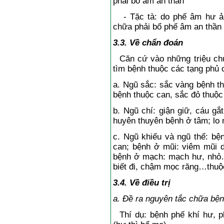
phải bổ âm an thần
- Tặc tà: do phế âm hư ản
chữa phải bổ phế âm an thần
3.3. Về chẩn đoán
Căn cứ vào những triệu chứn
tìm bệnh thuộc các tạng phủ 
a. Ngũ sắc: sắc vàng bệnh th
bệnh thuộc can, sắc đỏ thuộc
b. Ngũ chí: giận giữ, cáu gắ
huyên thuyên bệnh ở tâm; lo 
c. Ngũ khiếu và ngũ thể: bệ
can; bệnh ở mũi: viêm mũi 
bệnh ở mạch: mạch hư, nhỏ
biết đi, chậm mọc răng…thuộ
3.4. Về điều trị
a. Đề ra nguyên tắc chữa bệnh
Thí dụ: bệnh phế khí hư, ph