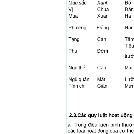
Màu sắc
Xanh
Đỏ
Vị
Chua
Đắn
Mùa
Xuân
Hạ
Phương
Đông
Na
Tạng
Can
Tâ
Tiểu
Phủ
Đởm
trư
Ngũ thể
Cân
Mạc
Ngũ quán
Mắt
Lưỡ
Tình chí
Giận
Mừ
2.3.Các quy luật 
a. Trong điều kiện bình thườn
các loại hoạt động của cơ thể