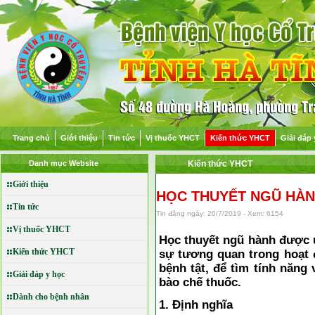
Trang chủ
Giới thiệu
Tin tức
Vị thuốc YHCT
Kiến thức YHCT
Giải đáp 
Danh mục Website
Kiến thức YHCT
Giới thiệu
HỌC THUYẾT NGŨ HÀ
Tin tức
Tin đăng ngày: 20/7/2019 - Xem: 6154
Vị thuốc YHCT
Học thuyết ngũ hành được 
Kiến thức YHCT
sự tương quan trong hoạt 
bệnh tật, để tìm tính năng 
Giải đáp y học
bào chế thuốc.
Dành cho bệnh nhân
1. Định nghĩa