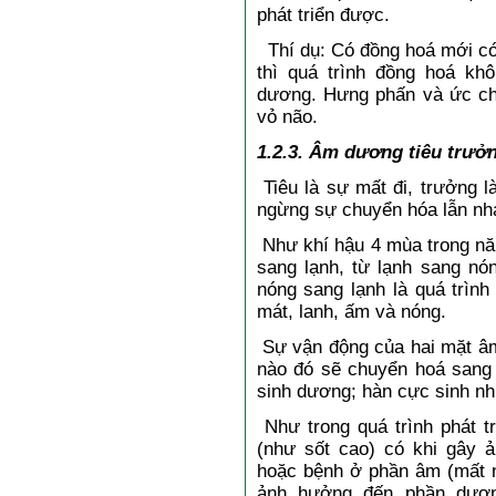
phát triển được.
Thí dụ: Có đồng hoá mới có 
thì quá trình đồng hoá k
dương. Hưng phấn và ức chế
vỏ não.
1.2.3. Âm dương tiêu trưở
Tiêu là sự mất đi, trưởng l
ngừng sự chuyển hóa lẫn nh
Như khí hậu 4 mùa trong năm
sang lạnh, từ lạnh sang nó
nóng sang lạnh là quá trìn
mát, lanh, ấm và nóng.
Sự vận động của hai mặt âm
nào đó sẽ chuyển hoá sang
sinh dương; hàn cực sinh nhi
Như trong quá trình phát t
(như sốt cao) có khi gây
hoặc bệnh ở phần âm (mất n
ảnh hưởng đến phần dương