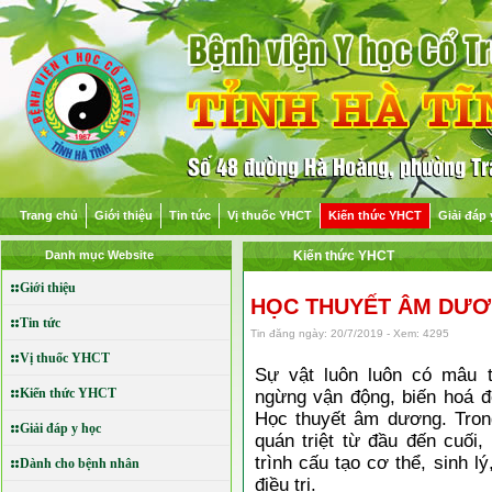
Trang chủ
Giới thiệu
Tin tức
Vị thuốc YHCT
Kiến thức YHCT
Giải đáp 
Danh mục Website
Kiến thức YHCT
Giới thiệu
HỌC THUYẾT ÂM DƯ
Tin tức
Tin đăng ngày: 20/7/2019 - Xem: 4295
Vị thuốc YHCT
Sự vật luôn luôn có mâu 
Kiến thức YHCT
ngừng vận động, biến hoá để 
Học thuyết âm dương. Tron
Giải đáp y học
quán triệt từ đầu đến cuối
trình cấu tạo cơ thể, sinh 
Dành cho bệnh nhân
điều trị.