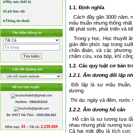
Máy móc thiết bị
1.1. Định nghĩa
Lịch làm việc
Cách đây gần 3000 năm, ngư
Thông tin thuốc
mâu thuẫn nhưng thống nhất
để phát sinh, phát triển và t
Tìm kiếm thông tin
Trong y học, Học thuyết âm
giản đến phức tạp trong suốt
chẩn đoán, và các phương 
châm cứu, xoa bóp, khí côn
1.2. Các quy luật cơ bản t
Liên kết Quảng cáo
1.2.1. Âm dương đối lập n
Đối lập là sự mâu thuẫn,
Hỗ trợ trực tuyến
dương.
Thí dụ: ngày và đêm, nước 
Hotline - 0965301616
1.2.2. Âm dương hỗ căn
Bv YHCT Hà Tĩnh - 0393.856.663
Hỗ căn là sự lương tựa lẫn
nhau nhưng phải nương tựa l
-
43
2,239,004
Hôm nay:
Tất cả:
Cả hai mặt đều là tích cực