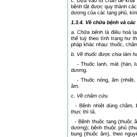
c. Dựa vào tứ chẩn để khai
bệnh tật được quy thành các
dương của các tạng phủ, kin
1.3.4. Về chữa bệnh và cá
a.
Chữa bệnh
là điều hoà l
thể tuỳ theo tình trạng hư 
pháp khác nhau: thuốc, châm
b. Về thuốc được chia làm hai
- Thuốc lạnh, mát (hàn, l
dương.
- Thuốc nóng, ấm (nhiệt, 
âm.
c. Về châm cứu.
- Bệnh nhiệt dùng châm, b
thực thì tả.
- Bệnh thuộc tạng (thuộc â
dương); bệnh thuộc phủ (th
bụng (thuộc âm), theo nguy