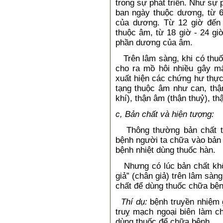
trong sự phát triển. Như sự 
ban ngày thuộc dương, từ 6
của dương. Từ 12 giờ đến
thuộc âm, từ 18 giờ - 24 gi
phần dương của âm.
Trên lâm sàng, khi có thuốc
cho ra mồ hôi nhiều gây mấ
xuất hiện các chứng hư thực,
tạng thuộc âm như can, thậ
khí), thận âm (thận thuỷ), t
c, Bản chất và hiện tượng:
Thông thường bản chất th
bệnh người ta chữa vào bản 
bệnh nhiệt dùng thuốc hàn.
Nhưng có lúc bản chất khôn
giả” (chân giả) trên lâm sàn
chất để dùng thuốc chữa bệ
Thí dụ:
bệnh truyền nhiệm 
truỵ mạch ngoại biên làm ch
dùng thuốc để chữa bệnh.