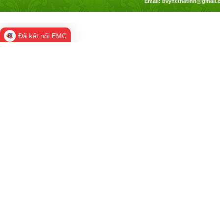
Email:
bvyhcthatinh@gmail.
Đã kết nối EMC