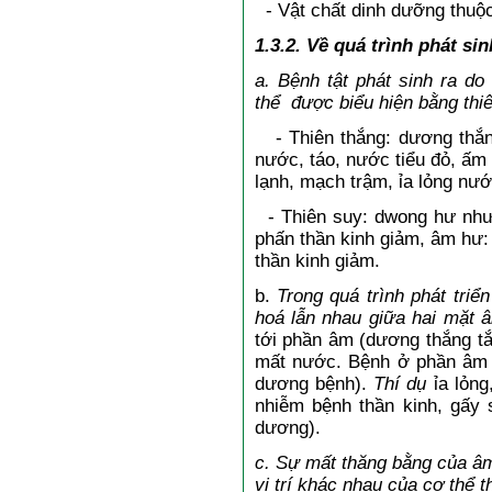
- Vật chất dinh dưỡng thuộ
1.3.2. Về quá trình phát sin
a. Bệnh tật phát sinh ra d
thể được biểu hiện bằng thiê
- Thiên thắng: dương thắng
nước, táo, nước tiểu đỏ, ấm
lạnh, mạch trậm, ỉa lỏng nướ
- Thiên suy: dwong hư như
phấn thần kinh giảm, âm hư:
thần kinh giảm.
b.
Trong quá trình phát tri
hoá lẫn nhau giữa hai mặt
tới phần âm (dương thắng t
mất nước. Bệnh ở phần âm 
dương bệnh).
Thí dụ
ỉa lỏng
nhiễm bệnh thần kinh, gấy s
dương).
c. Sự mất thăng bằng của â
vị trí khác nhau của cơ thể 