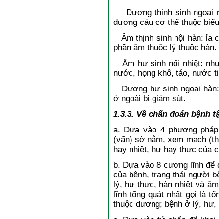
Dương thịnh sinh ngoại nhi
dương cảu cơ thể thuộc biểu,
Âm thịnh sinh nội hàn: ỉa c
phần âm thuộc lý thuộc hàn.
Âm hư sinh nổi nhiệt: như
nước, họng khô, táo, nước t
Dương hư sinh ngoại hàn: s
ở ngoài bị giảm sút.
1.3.3. Về chẩn đoán bệnh tậ
a. Dựa vào 4 phương pháp 
(vấn) sờ nắm, xem mạch (thi
hay nhiệt, hư hay thực của c
b. Dựa vào 8 cương lĩnh để đ
của bệnh, trạng thái người b
lý, hư thực, hàn nhiệt và 
lĩnh tổng quát nhất gọi là t
thuộc dương; bệnh ở lý, hư,