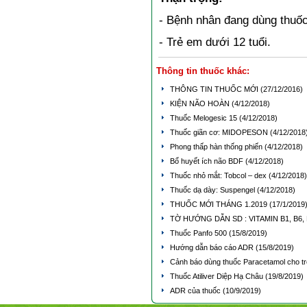
- Bệnh nhân đang dùng thuố
- Trẻ em dưới 12 tuổi.
Thông tin thuốc khác:
THÔNG TIN THUỐC MỚI
(27/12/2016)
KIỆN NÃO HOÀN
(4/12/2018)
Thuốc Melogesic 15
(4/12/2018)
Thuốc giãn cơ: MIDOPESON
(4/12/2018
Phong thấp hàn thống phiến
(4/12/2018)
Bổ huyết ích não BDF
(4/12/2018)
Thuốc nhỏ mắt: Tobcol – dex
(4/12/2018)
Thuốc dạ dày: Suspengel
(4/12/2018)
THUỐC MỚI THÁNG 1.2019
(17/1/2019
TỜ HƯỚNG DẪN SD : VITAMIN B1, B6,
Thuốc Panfo 500
(15/8/2019)
Hướng dẫn báo cáo ADR
(15/8/2019)
Cảnh báo dùng thuốc Paracetamol cho t
Thuốc Atiliver Diệp Hạ Châu
(19/8/2019)
ADR của thuốc
(10/9/2019)