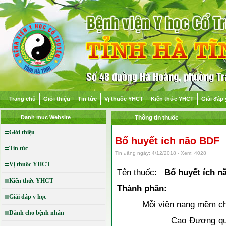
Trang chủ
Giới thiệu
Tin tức
Vị thuốc YHCT
Kiến thức YHCT
Giải đáp 
Danh mục Website
Thông tin thuốc
Giới thiệu
Bổ huyết ích não BDF
Tin tức
Tin đăng ngày: 4/12/2018 - Xem: 4028
Vị thuốc YHCT
Tên thuốc:
Bổ huyết ích n
Kiến thức YHCT
Thành phần:
Giải đáp y học
Mỗi viên nang mềm ch
Dành cho bệnh nhân
Cao Đương quy (Extractu