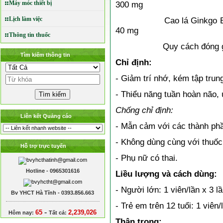
Máy móc thiết bị
300 mg
Lịch làm việc
Cao lá Ginkgo Biloba (
40 mg
Thông tin thuốc
Quy cách đóng gói: Hộ
Tìm kiếm thông tin
Chỉ định:
- Giảm trí nhớ, kém tập trung
- Thiểu năng tuần hoàn não, ù
Chống chỉ định:
Liên kết Quảng cáo
- Mẫn cảm với các thành phầ
- Không dùng cùng với thuốc
Hỗ trợ trực tuyến
- Phụ nữ có thai.
Hotline - 0965301616
Liều lượng và cách dùng:
- Người lớn: 1 viên/lần x 3 l
Bv YHCT Hà Tĩnh - 0393.856.663
- Trẻ em trên 12 tuổi: 1 viên/
-
65
2,239,026
Hôm nay:
Tất cả:
Thận trọng: