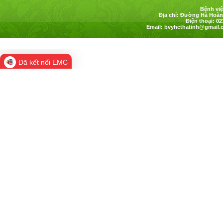
Bệnh việ
Địa chỉ: Đường Hà Hoàng
Điện thoại: 02
Email:
bvyhcthatinh@gmail.
Đã kết nối EMC