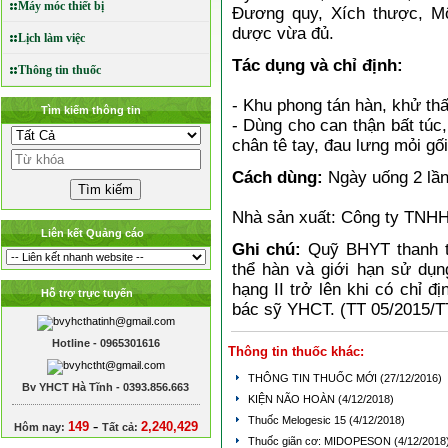
Máy móc thiết bị
Đương quy, Xích thược, M
dược vừa đủ.
Lịch làm việc
Tác dụng và chỉ định:
Thông tin thuốc
- Khu phong tán hàn, khử thấ
Tìm kiếm thông tin
- Dùng cho can thận bất túc
chân tê tay, đau lưng mỏi 
Cách dùng:
Ngày uống 2 lần
Nhà sản xuất: Công ty TNH
Liên kết Quảng cáo
Ghi chú:
Quỹ BHYT thanh to
thể hàn và giới hạn sử dụn
hạng II trở lên khi có chỉ 
Hỗ trợ trực tuyến
bác sỹ YHCT. (TT 05/2015/T
Hotline - 0965301616
Thông tin thuốc khác:
THÔNG TIN THUỐC MỚI
(27/12/2016)
Bv YHCT Hà Tĩnh - 0393.856.663
KIỆN NÃO HOÀN
(4/12/2018)
Thuốc Melogesic 15
(4/12/2018)
-
149
2,240,429
Hôm nay:
Tất cả:
Thuốc giãn cơ: MIDOPESON
(4/12/2018