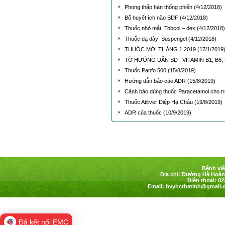
Phong thấp hàn thống phiến
(4/12/2018)
Bổ huyết ích não BDF
(4/12/2018)
Thuốc nhỏ mắt: Tobcol – dex
(4/12/2018)
Thuốc dạ dày: Suspengel
(4/12/2018)
THUỐC MỚI THÁNG 1.2019
(17/1/2019
TỜ HƯỚNG DẪN SD : VITAMIN B1, B6,
Thuốc Panfo 500
(15/8/2019)
Hướng dẫn báo cáo ADR
(15/8/2019)
Cảnh báo dùng thuốc Paracetamol cho t
Thuốc Atiliver Diệp Hạ Châu
(19/8/2019)
ADR của thuốc
(10/9/2019)
Bệnh việ
Địa chỉ: Đường Hà Hoàng
Điện thoại: 02
Email:
bvyhcthatinh@gmail.
Đã kết nối EMC