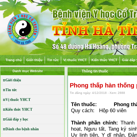
Trang chủ
Giới thiệu
Tin tức
Vị thuốc YHCT
Kiến thức YHCT
Giải đáp 
Danh mục Website
Thông tin thuốc
Giới thiệu
Phong thấp hàn thống 
Tin tức
Tin đăng ngày: 4/12/2018 - Xem: 2888
Vị thuốc YHCT
Tên thuốc: Phong thấp
Kiến thức YHCT
Quy cách: Hộp 60 viên
Giải đáp y học
Thành phần chính:
Thanh 
hoạt, Ngưu tất, Tang ký sin
Dành cho bệnh nhân
Uy linh tiên, Y dĩ nhân, Đ