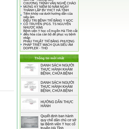
CHƯƠNG TRÌNH VĂN NGHỆ CHÀO
MỪNG KỶ NIỆM 50 NĂM NGÀY
THÀNH LẬP BV YHCT HÀ TĨNH
Tiêm khớp vai dưới hướng dẫn của
siêu âm
ĐIỀU TRỊ BỆNH TRĨ BẰNG Y HỌC
CỔ TRUYỀN (PGS. TS NGUYỄN
NHƯỢC KIM)
Bệnh viện Y học cổ truyền Hà Tĩnh cắt
điều hòa của cán bộ để phục vụ bệnh
nhân
PHẪU THUẬT TRĨ BẰNG PHƯƠNG
PHÁP TRIỆT MẠCH QUA SIÊU ÂM
DOPPLER - THD
Thông tin mới nhất
DANH SÁCH NGƯỜI
THỰC HÀNH KHÁM
BỆNH, CHỮA BỆNH
DANH SÁCH NGƯỜI
THỰC HÀNH KHÁM
BỆNH, CHỮA BỆNH
HƯỚNG DẪN THỰC
HÀNH
Quyết định ban hành
quy chế dân chủ cơ sở
tại Bệnh viện Y học cổ
truyền Hà Tĩnh