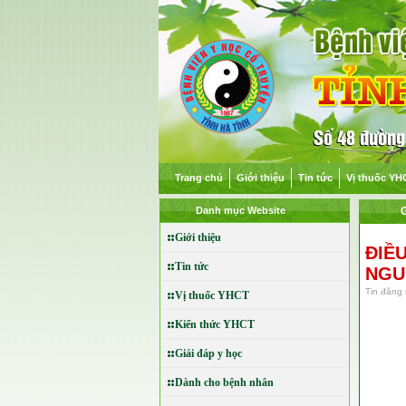
Trang chủ
Giới thiệu
Tin tức
Vị thuốc YH
Danh mục Website
G
Giới thiệu
ĐIỀ
Tin tức
NGUY
Tin đăng 
Vị thuốc YHCT
Kiến thức YHCT
Giải đáp y học
Dành cho bệnh nhân