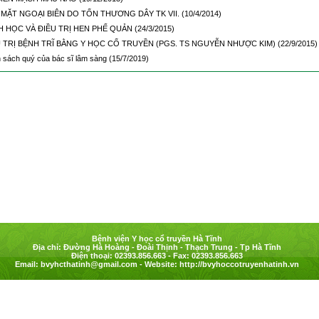
 MẶT NGOẠI BIÊN DO TỔN THƯƠNG DÂY TK VII.
(10/4/2014)
H HỌC VÀ ĐIỀU TRỊ HEN PHẾ QUẢN
(24/3/2015)
U TRỊ BỆNH TRĨ BẰNG Y HỌC CỔ TRUYỀN (PGS. TS NGUYỄN NHƯỢC KIM)
(22/9/2015)
 sách quý của bác sĩ lâm sàng
(15/7/2019)
Bệnh viện Y học cổ truyền Hà Tĩnh
Địa chỉ: Đường Hà Hoàng - Đoài Thịnh - Thạch Trung - Tp Hà Tĩnh
Điện thoại: 02393.856.663 - Fax: 02393.856.663
Email:
bvyhcthatinh@gmail.com
- Website: http://bvyhoccotruyenhatinh.vn