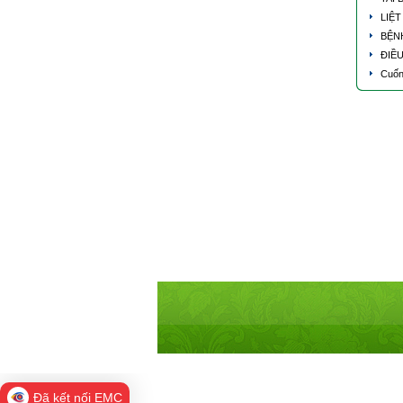
LIỆT
BỆN
ĐIỀ
Cuốn
Đã kết nối EMC