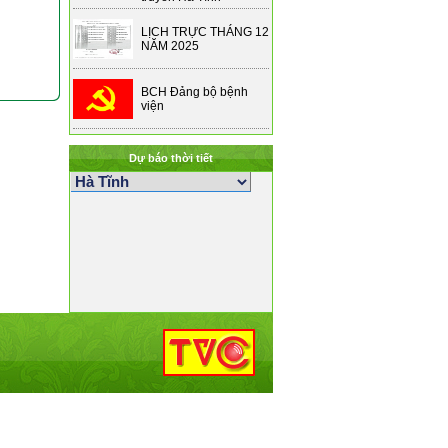
LỊCH TRỰC THÁNG 12
NĂM 2025
BCH Đảng bộ bệnh
viện
Dự báo thời tiết