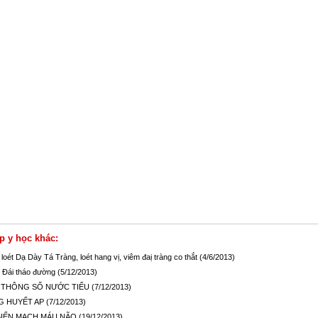
p y học khác:
loét Dạ Dày Tá Tràng, loét hang vị, viêm đaị tràng co thắt
(4/6/2013)
 Đái tháo đường
(5/12/2013)
 THÔNG SỐ NƯỚC TIỂU
(7/12/2013)
G HUYẾT AP
(7/12/2013)
BIẾN MẠCH MÁU NÃO
(19/12/2013)