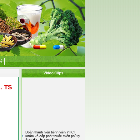
hệ
Video Clips
. TS
Đoàn thanh niên bệnh viện YHCT
khám và cấp phát thuốc miễn phí tại
Sơn Hà - Hương Sơn