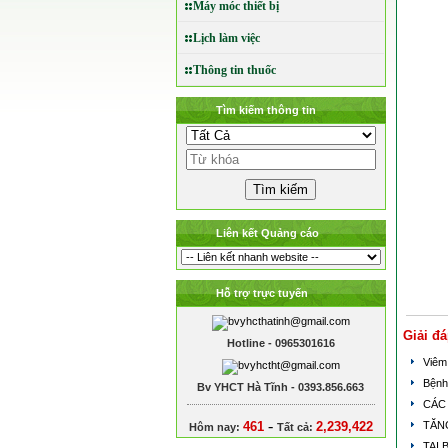
Máy móc thiết bị
Lịch làm việc
Thông tin thuốc
Tìm kiếm thông tin
Liên kết Quảng cáo
Hỗ trợ trực tuyến
Giải đá
Hotline - 0965301616
Viêm 
Bệnh
Bv YHCT Hà Tĩnh - 0393.856.663
CÁC
-
461
2,239,422
TĂN
Hôm nay:
Tất cả:
TAI 