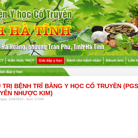
CT
Kiến thức YHCT
Giải đáp y học
Dành cho bệnh nhân
Album ảnh
Liên 
iải đáp y học
U TRỊ BỆNH TRĨ BẰNG Y HỌC CỔ TRUYỀN (PGS
ỄN NHƯỢC KIM)
ngày: 22/9/2015 - Xem: 17188