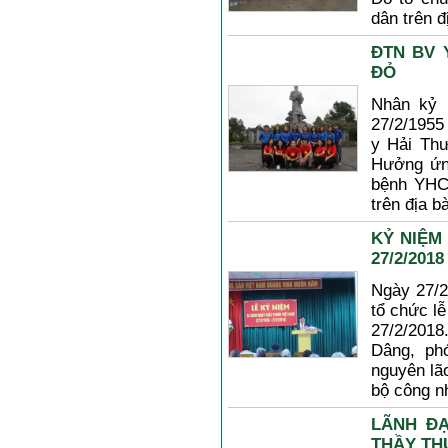
dân trên đi
ĐTN BV Y
ĐỎ
Nhân kỷ 
27/2/1955 
y Hải Thư
Hưởng ứn
bệnh YHCT
trên địa ba
KỶ NIỆ
27/2/2018
Ngày 27/2
tổ chức l
27/2/2018
Dâng, phó
nguyên lão
bộ công n
LÃNH ĐA
THẦY TH