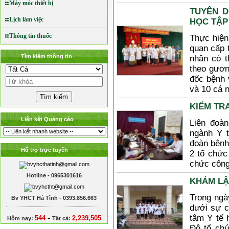
Máy móc thiết bị
TUYÊN DƯ
Lịch làm việc
HỌC TẬ
Thông tin thuốc
Thực hiệ
quan cấp t
Tìm kiếm thông tin
nhân có th
theo gương
đốc bệnh 
và 10 cá 
KIỂM TR
Liên kết Quảng cáo
Liên đoàn
ngành Y t
đoàn bệnh
Hỗ trợ trực tuyến
2 tổ chứ
chức công
Hotline - 0965301616
KHÁM LÂ
Trong ngà
Bv YHCT Hà Tĩnh - 0393.856.663
dưới sự c
-
tâm Y tế 
544
2,239,505
Hôm nay:
Tất cả:
Đô tổ chư