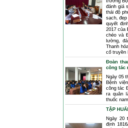
trưởng Bộ
đánh giá 
thái độ p
sạch, đẹ
quyết đi
2017 của B
chéo và 
lường, đa
Thanh hóa 
cổ truyền
Đoàn tha
công tác
Ngày 05 t
Bệnh việ
công tác 
ra quân l
thuốc nam
TẬP HUẤ
Ngày 20 t
định 181