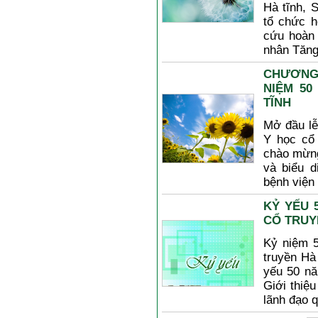
Hà tĩnh, 
tổ chức 
cứu hoàn 
nhân Tăng h
CHƯƠNG
NIỆM 50
TĨNH
Mở đầu lễ
Y học cổ 
chào mừng
và biểu d
bệnh viện
KỶ YẾU 
CỔ TRUY
Kỷ niệm 5
truyền Hà
yếu 50 nă
Giới thiệu
lãnh đạo q