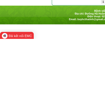
1
Bệnh việ
Địa chỉ: Đường Hà Hoàng
Điện thoại: 02
Email:
bvyhcthatinh@gmail.
Đã kết nối EMC