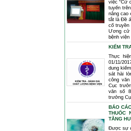
việc “Cử 
tuyến trê
nâng cao 
tắt là Đề 
cổ truyền
Ương cử đ
bệnh viện
KIỂM TR
Thực hi
01/11/201
dung kiểm 
sát hài l
công văn 
Cục trưở
văn số 8
trưởng Cụ
BÁO CÁO
THUỐC N
TĂNG HUYÊ
Được sự đ