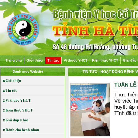
Trang chủ
Giới thiệu
Tin tức
Vị thuốc YHCT
Kiến thức YHCT
Giải đáp 
Danh mục Website
TIN TỨC
- HOẠT ĐỘNG BỆNH V
Giới thiệu
TUẦN LỄ
Tin tức
Thực hiê
Về việc h
Vị thuốc YHCT
huyết áp n
Kiến thức YHCT
Tĩnh đã tr
Giải đáp y học
Dành cho bệnh nhân