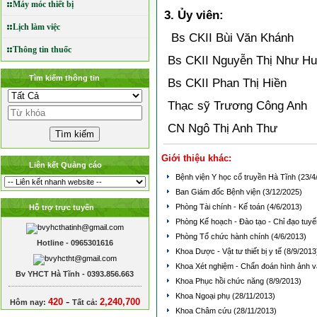
Máy móc thiết bị
3. Ủy viên:
Lịch làm việc
Bs CKII Bùi Văn Khánh
Thông tin thuốc
Bs CKII Nguyễn Thị Như H
Tìm kiếm thông tin
Bs CKII Phan Thị Hiền
Thạc sỹ Trương Công Anh
CN Ngô Thị Anh Thư
Giới thiệu khác:
Liên kết Quảng cáo
Bệnh viện Y học cổ truyền Hà Tĩnh
(23/4
Ban Giám đốc Bệnh viện
(3/12/2025)
Phòng Tài chính - Kế toán
(4/6/2013)
Hỗ trợ trực tuyến
Phòng Kế hoạch - Đào tạo - Chỉ đạo tuyế
Phòng Tổ chức hành chính
(4/6/2013)
Hotline - 0965301616
Khoa Dược - Vật tư thiết bị y tế
(8/9/2013
Khoa Xét nghiệm - Chẩn đoán hình ảnh
Bv YHCT Hà Tĩnh - 0393.856.663
Khoa Phục hồi chức năng
(8/9/2013)
Khoa Ngoại phụ
(28/11/2013)
-
420
2,240,700
Hôm nay:
Tất cả:
Khoa Châm cứu
(28/11/2013)