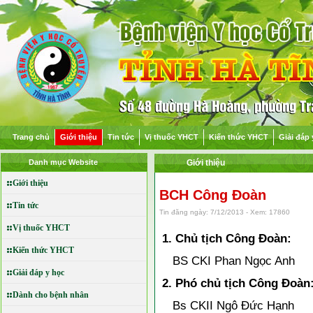
Trang chủ
Giới thiệu
Tin tức
Vị thuốc YHCT
Kiến thức YHCT
Giải đáp 
Danh mục Website
Giới thiệu
Giới thiệu
BCH Công Đoàn
Tin tức
Tin đăng ngày: 7/12/2013 - Xem: 17860
Vị thuốc YHCT
1. Chủ tịch Công Đoàn:
Kiến thức YHCT
BS CKI Phan Ngọc Anh
Giải đáp y học
2. Phó chủ tịch Công Đoàn
Dành cho bệnh nhân
Bs CKII Ngô Đức Hạnh