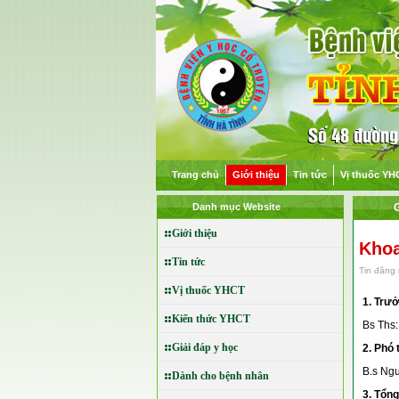
Trang chủ
Giới thiệu
Tin tức
Vị thuốc YH
Danh mục Website
G
Giới thiệu
Khoa
Tin tức
Tin đăng 
Vị thuốc YHCT
1. Trư
Kiến thức YHCT
Bs Ths
Giải đáp y học
2. Phó
B.s Ngu
Dành cho bệnh nhân
3. Tổng