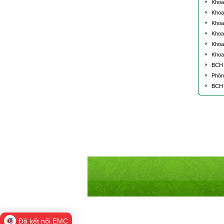
Khoa
Khoa
Khoa
Khoa
Khoa
Khoa
BCH 
Phòn
BCH
Đã kết nối EMC