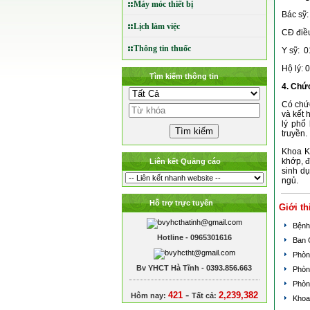
Máy móc thiết bị
Bác sỹ:
Lịch làm việc
CĐ điề
Thông tin thuốc
Y sỹ: 0
Hộ lý: 
Tìm kiếm thông tin
4. Chứ
Có chức
và kết 
lý phổ
truyền.
Khoa K
khớp, đ
Liên kết Quảng cáo
sinh dụ
ngủ.
Hỗ trợ trực tuyến
Giới th
Bệnh
Hotline - 0965301616
Ban 
Phòn
Bv YHCT Hà Tĩnh - 0393.856.663
Phòn
Phòn
-
421
2,239,382
Hôm nay:
Tất cả:
Khoa 