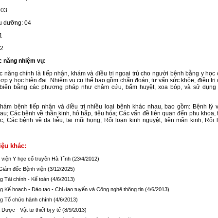
 03
u dưỡng: 04
1
02
c năng nhiệm vụ:
 năng chính là tiếp nhận, khám và điều trị ngoại trú cho người bệnh bằng y học 
hợp y học hiện đại. Nhiệm vụ cụ thể bao gồm chẩn đoán, tư vấn sức khỏe, điều trị
 biến bằng các phương pháp như châm cứu, bấm huyệt, xoa bóp, và sử dụng 
hám bệnh tiếp nhận và điều trị nhiều loại bệnh khác nhau, bao gồm: Bệnh lý
au; Các bệnh về thần kinh, hô hấp, tiêu hóa; Các vấn đề liên quan đến phụ khoa, ti
c; Các bệnh về da liễu, tai mũi họng; Rối loạn kinh nguyệt, tiền mãn kinh; Rối 
iệu khác:
 viện Y học cổ truyền Hà Tĩnh
(23/4/2012)
Giám đốc Bệnh viện
(3/12/2025)
g Tài chính - Kế toán
(4/6/2013)
g Kế hoạch - Đào tạo - Chỉ đạo tuyến và Công nghệ thông tin
(4/6/2013)
g Tổ chức hành chính
(4/6/2013)
Dược - Vật tư thiết bị y tế
(8/9/2013)