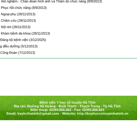
 Xét nghiệm - Chẩn đoán hình ảnh và Thăm dò chức năng
(8/9/2013)
 Phục hồi chức năng
(8/9/2013)
 Ngoại phụ
(28/11/2013)
 Châm cứu
(28/11/2013)
 Nội nhi
(28/11/2013)
 Khám bệnh đa khoa
(28/11/2013)
Đảng bộ bệnh viện
(3/12/2025)
g điều dưỡng
(5/12/2013)
 Công Đoàn
(7/12/2013)
Bệnh viện Y học cổ truyền Hà Tĩnh
Địa chỉ: Đường Hà Hoàng - Đoài Thịnh - Thạch Trung - Tp Hà Tĩnh
Điện thoại: 02393.856.663 - Fax: 02393.856.663
Email:
bvyhcthatinh@gmail.com
- Website: http://bvyhoccotruyenhatinh.vn