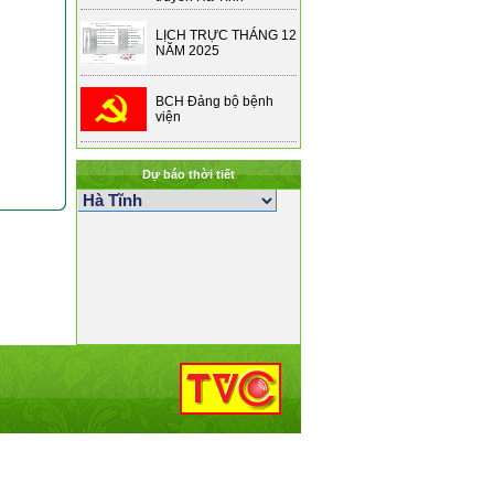
LỊCH TRỰC THÁNG 12
NĂM 2025
BCH Đảng bộ bệnh
viện
Dự báo thời tiết