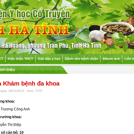
CT
Kiến thức YHCT
Giải đáp y học
Dành cho bệnh nhân
Album ảnh
Liên 
iới thiệu
 Khám bệnh đa khoa
ngày: 28/11/2013 - Xem: 7276
ởng khoa:
: Trương Công Anh
 trưởng khoa:
yễn Thị Điệp
 số cán bộ: 10