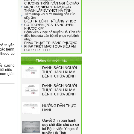
CHƯƠNG TRÌNH VĂN NGHỆ CHÀO
MỪNG KỶ NIỆM 50 NĂM NGÀY
THÀNH LẬP BV YHCT HÀ TĨNH
Tiêm khớp vai dưới hướng dẫn của
siêu âm
ĐIỀU TRỊ BỆNH TRĨ BẰNG Y HỌC
CỔ TRUYỀN (PGS. TS NGUYỄN
NHƯỢC KIM)
Bệnh viện Y học cổ truyền Hà Tĩnh cắt
điều hòa của cán bộ để phục vụ bệnh
nhân
PHẪU THUẬT TRĨ BẰNG PHƯƠNG
cổ truyền
PHÁP TRIỆT MẠCH QUA SIÊU ÂM
 các bệnh
DOPPLER - THD
thuốc cổ
Thông tin mới nhất
 về xương
DANH SÁCH NGƯỜI
ết niệu -
THỰC HÀNH KHÁM
loạn giấc
BỆNH, CHỮA BỆNH
DANH SÁCH NGƯỜI
THỰC HÀNH KHÁM
BỆNH, CHỮA BỆNH
HƯỚNG DẪN THỰC
HÀNH
Quyết định ban hành
quy chế dân chủ cơ sở
tại Bệnh viện Y học cổ
truyền Hà Tĩnh