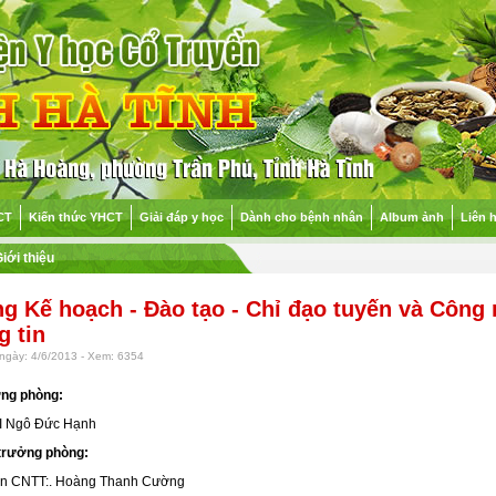
CT
Kiến thức YHCT
Giải đáp y học
Dành cho bệnh nhân
Album ảnh
Liên 
iới thiệu
g Kế hoạch - Đào tạo - Chỉ đạo tuyến và Công
g tin
ngày: 4/6/2013 - Xem: 6354
ởng phòng:
I Ngô Đức Hạnh
 trưởng phòng:
n CNTT:. Hoàng Thanh Cường