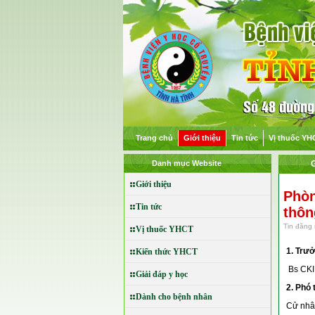
Trang chủ
Giới thiệu
Tin tức
Vị thuốc YH
Danh mục Website
G
Giới thiệu
Phòn
Tin tức
thôn
Tin đăng 
Vị thuốc YHCT
1. Trư
Kiến thức YHCT
Bs CKI
Giải đáp y học
2. Phó
Dành cho bệnh nhân
Cử nhâ