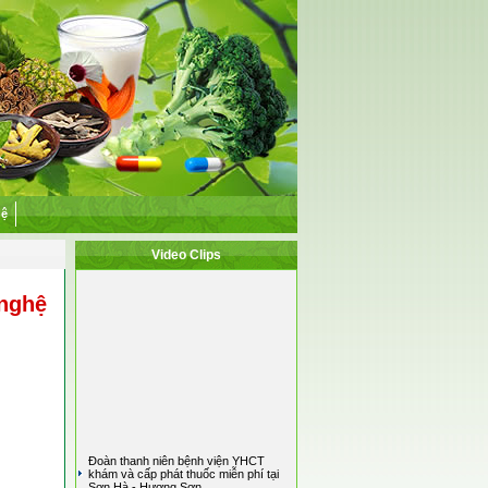
hệ
Video Clips
 nghệ
Đoàn thanh niên bệnh viện YHCT
khám và cấp phát thuốc miễn phí tại
Sơn Hà - Hương Sơn