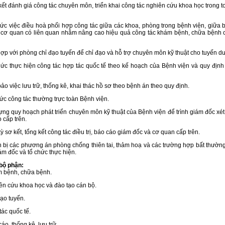
kết đánh giá công tác chuyên môn, triển khai công tác nghiên cứu khoa học trong 
ức việc điều hoà phối hợp công tác giữa các khoa, phòng trong bệnh viện, giữa 
c cơ quan có liên quan nhằm nâng cao hiệu quả công tác khám bệnh, chữa bệnh
hợp với phòng chỉ đạo tuyến để chỉ đạo và hỗ trợ chuyên môn kỹ thuật cho tuyến dư
ức thực hiện công tác hợp tác quốc tế theo kế hoạch của Bệnh viện và quy địn
ảo việc lưu trữ, thống kê, khai thác hồ sơ theo bệnh án theo quy định.
ức công tác thường trực toàn Bệnh viện.
ựng quy hoạch phát triển chuyên môn kỹ thuật của Bệnh viện để trình giám đốc xét
 cấp trên.
kỳ sơ kết, tổng kết công tác điều trị, báo cáo giám đốc và cơ quan cấp trên.
 bị các phương án phòng chống thiên tai, thảm hoạ và các trường hợp bất thườn
iám đốc và tổ chức thực hiện.
bộ phận:
m bệnh, chữa bệnh.
ên cứu khoa học và đào tạo cán bộ.
đạo tuyến.
tác quốc tế.
cáo, thống kê, lưu trữ.