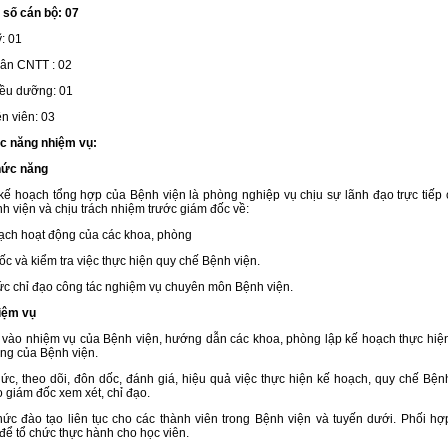
 số cán bộ: 07
ỹ: 01
hân CNTT : 02
iều dưỡng: 01
n viên: 03
c năng nhiệm vụ:
hức năng
ế hoạch tổng hợp của Bệnh viện là phòng nghiệp vụ chịu sự lãnh đạo trực tiếp
h viện và chịu trách nhiệm trước giám đốc về:
ạch hoạt động của các khoa, phòng
ốc và kiểm tra việc thực hiện quy chế Bệnh viện.
ức chỉ đạo công tác nghiệm vụ chuyên môn Bệnh viện.
iệm vụ
vào nhiệm vụ của Bệnh viện, hướng dẫn các khoa, phòng lập kế hoạch thực hiệ
ng của Bệnh viện.
ức, theo dõi, đôn dốc, đánh giá, hiệu quả việc thực hiện kế hoạch, quy chế Bện
 giám đốc xem xét, chỉ đạo.
ức đào tạo liên tục cho các thành viên trong Bệnh viện và tuyến dưới. Phối hợ
để tổ chức thực hành cho học viên.