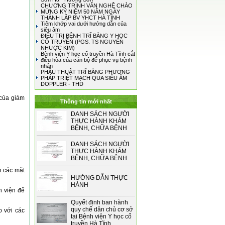
CHƯƠNG TRÌNH VĂN NGHỆ CHÀO
MỪNG KỶ NIỆM 50 NĂM NGÀY
THÀNH LẬP BV YHCT HÀ TĨNH
Tiêm khớp vai dưới hướng dẫn của
siêu âm
ĐIỀU TRỊ BỆNH TRĨ BẰNG Y HỌC
CỔ TRUYỀN (PGS. TS NGUYỄN
NHƯỢC KIM)
Bệnh viện Y học cổ truyền Hà Tĩnh cắt
điều hòa của cán bộ để phục vụ bệnh
nhân
PHẪU THUẬT TRĨ BẰNG PHƯƠNG
PHÁP TRIỆT MẠCH QUA SIÊU ÂM
DOPPLER - THD
 của giám
Thông tin mới nhất
DANH SÁCH NGƯỜI
THỰC HÀNH KHÁM
BỆNH, CHỮA BỆNH
DANH SÁCH NGƯỜI
THỰC HÀNH KHÁM
BỆNH, CHỮA BỆNH
n các mặt
HƯỚNG DẪN THỰC
HÀNH
h viện để
Quyết định ban hành
quy chế dân chủ cơ sở
p với các
tại Bệnh viện Y học cổ
truyền Hà Tĩnh