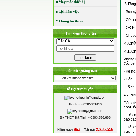
Máy móc thiết bị
3.Tổng
Lịch làm việc
- Bác s
- Cử n
Thông tin thuốc
- CĐ Đ
Tìm kiếm thông tin
- Chuyê
4. Chứ
4.1. C
Phòng k
đốc bện
Liên kết Quảng cáo
- Kế ho
- Đôn đ
- Tổ ch
Hỗ trợ trực tuyến
4.2. Nh
Căn cứ 
Hotline - 0965301616
hoạt độ
- Tổ ch
Bv YHCT Hà Tĩnh - 0393.856.663
báo cáo
- Tổ ch
-
963
2,235,556
Hôm nay:
Tất cả:
trường 