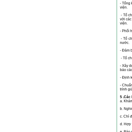
- Tổng 
viện.
- Tổ ch
với cá
viện.
- Phối 
- Tổ ch
nước.
- Đảm b
- Tổ ch
- Xây d
báo cáo
- Định 
- Chuẩn
trình g
5 .Các 
a. Khá
b. Nghi
c. Chỉ 
d. Hợp 
e. Báo 