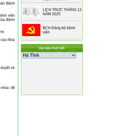
toàn Bệnh
LỊCH TRỰC THÁNG 12
NĂM 2025
bệnh viện
 của Bệnh
BCH Đảng bộ bệnh
ới.
viện
h của Nhà
Dự báo thời tiết
 duyệt và
g khác để