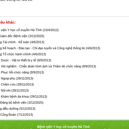
iệu khác:
 viện Y học cổ truyền Hà Tĩnh
(23/4/2012)
Giám đốc Bệnh viện
(3/12/2025)
g Tài chính - Kế toán
(4/6/2013)
g Kế hoạch - Đào tạo - Chỉ đạo tuyến và Công nghệ thông tin
(4/6/2013)
g Tổ chức hành chính
(4/6/2013)
Dược - Vật tư thiết bị y tế
(8/9/2013)
 Xét nghiệm - Chẩn đoán hình ảnh và Thăm dò chức năng
(8/9/2013)
 Phục hồi chức năng
(8/9/2013)
 Ngoại phụ
(28/11/2013)
 Châm cứu
(28/11/2013)
 Nội nhi
(28/11/2013)
 Khám bệnh đa khoa
(28/11/2013)
Đảng bộ bệnh viện
(3/12/2025)
g điều dưỡng
(5/12/2013)
 Công Đoàn
(7/12/2013)
Bệnh viện Y học cổ truyền Hà Tĩnh