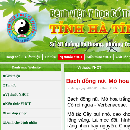
Trang chủ
Giới thiệu
Tin tức
Vị thuốc YHCT
Kiến thức YHCT
Giải đáp 
Danh mục Website
Vị thuốc YHCT
Giới thiệu
Bạch đồng nữ. Mò hoa 
Tin tức
Tin đăng ngày: 4/6/2013 - Xem: 2385
Vị thuốc YHCT
Bạch đồng nữ. Mò hoa trắng
Kiến thức YHCT
Cỏ roi ngựa - Verbenaceae.
Giải đáp y học
Mô tả: Cây bụi nhỏ, cao kh
lông vàng. Lá mọc đối, hìn
Dành cho bệnh nhân
răng nhọn hay nguyên. Chuỳ