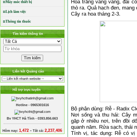
Hoa trắng vàng vàng, đài có 
Máy móc thiết bị
thò ra. Quả hạch đen, mang đ
Lịch làm việc
Cây ra hoa tháng 2-3.
Thông tin thuốc
Tìm kiếm thông tin
Liên kết Quảng cáo
Hỗ trợ trực tuyến
Hotline - 0965301616
Bộ phận dùng: Rễ - Radix Cl
Nơi sống và thu hái: Cây
Bv YHCT Hà Tĩnh - 0393.856.663
gặp ở nhiều nơi, trên đồi d
quanh năm. Rửa sạch, thái n
-
1,472
2,237,406
Hôm nay:
Tất cả:
Tính vị, tác dụng: Rễ có vị