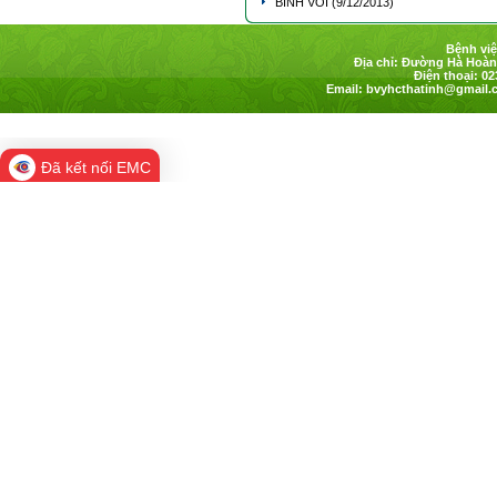
BÌNH VÔI
(9/12/2013)
Bệnh việ
Địa chỉ: Đường Hà Hoàng
Điện thoại: 02
Email:
bvyhcthatinh@gmail.
Đã kết nối EMC