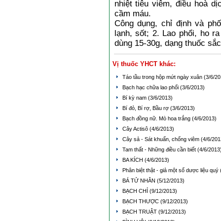
nhiệt tiêu viêm, điều hoà d
cầm máu.
Công dụng, chỉ định và ph
lạnh, sốt; 2. Lao phổi, ho r
dùng 15-30g, dạng thuốc sắc
Vị thuốc YHCT khác:
Táo tầu trong hộp mứt ngày xuân
(3/6/20
Bạch hạc chữa lao phổi
(3/6/2013)
Bí kỳ nam
(3/6/2013)
Bí đỏ, Bí rợ, Bầu rợ
(3/6/2013)
Bạch đồng nữ. Mò hoa trắng
(4/6/2013)
Cây Actisô
(4/6/2013)
Cây sả - Sát khuẩn, chống viêm
(4/6/201
Tam thất - Những điều cần biết
(4/6/2013
BA KÍCH
(4/6/2013)
Phân biệt thật - giả một số dược liệu quý
BÁ TỬ NHÂN
(5/12/2013)
BẠCH CHỈ
(9/12/2013)
BẠCH THƯỢC
(9/12/2013)
BẠCH TRUẬT
(9/12/2013)