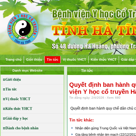
Trang chủ
Giới thiệu
Tin tức
Vị thuốc YHCT
Kiến thức YHCT
Giải đáp 
Danh mục Website
Tin tức
Giới thiệu
Quyết định ban hành q
Tin tức
viện Y học cổ truyền H
Tin đăng ngày: 2/4/2026 - Xem: 680
Vị thuốc YHCT
Quyết định ban hành quy chế dân chủ cơ
Kiến thức YHCT
Giải đáp y học
Tin tức khác:
Dành cho bệnh nhân
Nhận diện gừng Trung Quốc và Việt Na
Gia tăng bệnh nhân tim mạch
(22/12/201