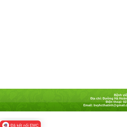
Bệnh việ
Địa chỉ: Đường Hà Hoàng
Điện thoại: 02
Email:
bvyhcthatinh@gmail.
Đã kết nối EMC