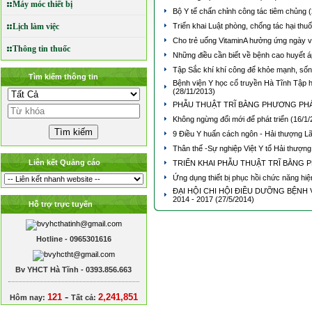
Máy móc thiết bị
Bộ Y tế chấn chỉnh công tác tiêm chủng
(
Lịch làm việc
Triển khai Luật phòng, chống tác hại thuố
Cho trẻ uống VitaminA hưởng ứng ngày v
Thông tin thuốc
Những điều cần biết về bệnh cao huyết 
Tập Sắc khí khí công để khỏe mạnh, số
Tìm kiếm thông tin
Bệnh viện Y học cổ truyền Hà Tĩnh Tập 
(28/11/2013)
PHẪU THUẬT TRĨ BẰNG PHƯƠNG PHÁ
Không ngừng đổi mới để phát triển
(16/1/
9 Điều Y huấn cách ngôn - Hải thượng 
Thân thế -Sự nghiệp Việt Y tổ Hải thượ
Liên kết Quảng cáo
TRIỂN KHAI PHẪU THUẬT TRĨ BẰNG
Ứng dụng thiết bị phục hồi chức năng hiệ
ĐẠI HỘI CHI HỘI ĐIỀU DƯỠNG BỆNH 
2014 - 2017
(27/5/2014)
Hỗ trợ trực tuyến
Hotline - 0965301616
Bv YHCT Hà Tĩnh - 0393.856.663
-
121
2,241,851
Hôm nay:
Tất cả: