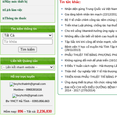
Máy móc thiết bị
Tin tức khác:
Nhận diện gừng Trung Quốc và Việt Na
Lịch làm việc
Gia tăng bệnh nhân tim mạch
(22/12/201
Thông tin thuốc
Bộ Y tế chấn chỉnh công tác tiêm chủng
(
Triển khai Luật phòng, chống tác hại thuố
Tìm kiếm thông tin
Cho trẻ uống VitaminA hưởng ứng ngày v
Những điều cần biết về bệnh cao huyết 
Tập Sắc khí khí công để khỏe mạnh, số
Bệnh viện Y học cổ truyền Hà Tĩnh Tập 
(28/11/2013)
PHẪU THUẬT TRĨ BẰNG PHƯƠNG PHÁ
Không ngừng đổi mới để phát triển
(16/1/
Liên kết Quảng cáo
9 Điều Y huấn cách ngôn - Hải thượng 
Thân thế -Sự nghiệp Việt Y tổ Hải thượ
Hỗ trợ trực tuyến
TRIỂN KHAI PHẪU THUẬT TRĨ BẰNG
Ứng dụng thiết bị phục hồi chức năng hiệ
ĐẠI HỘI CHI HỘI ĐIỀU DƯỠNG BỆNH 
Hotline - 0965301616
2014 - 2017
(27/5/2014)
Bv YHCT Hà Tĩnh - 0393.856.663
-
896
2,236,830
Hôm nay:
Tất cả: