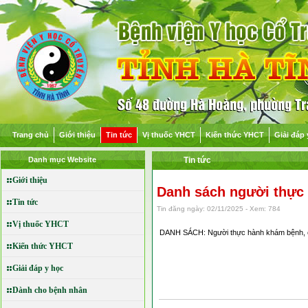
Trang chủ
Giới thiệu
Tin tức
Vị thuốc YHCT
Kiến thức YHCT
Giải đáp 
Danh mục Website
Tin tức
Giới thiệu
Danh sách người thực
Tin tức
Tin đăng ngày: 02/11/2025 - Xem: 784
Vị thuốc YHCT
DANH SÁCH:
Người thực hành khám bệnh,
Kiến thức YHCT
Giải đáp y học
Dành cho bệnh nhân