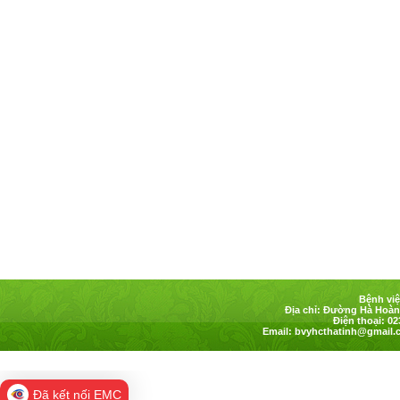
Bệnh việ
Địa chỉ: Đường Hà Hoàng
Điện thoại: 02
Email:
bvyhcthatinh@gmail.
Đã kết nối EMC