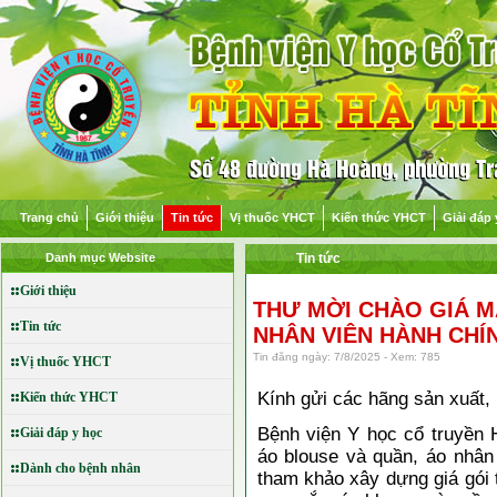
Trang chủ
Giới thiệu
Tin tức
Vị thuốc YHCT
Kiến thức YHCT
Giải đáp 
Danh mục Website
Tin tức
Giới thiệu
THƯ MỜI CHÀO GIÁ M
Tin tức
NHÂN VIÊN HÀNH CHÍNH
Tin đăng ngày: 7/8/2025 - Xem: 785
Vị thuốc YHCT
Kính gửi các hãng sản xuất, 
Kiến thức YHCT
Bệnh viện Y học cổ truyền 
Giải đáp y học
áo blouse và quần, áo nhân
Dành cho bệnh nhân
tham khảo xây dựng giá gói 