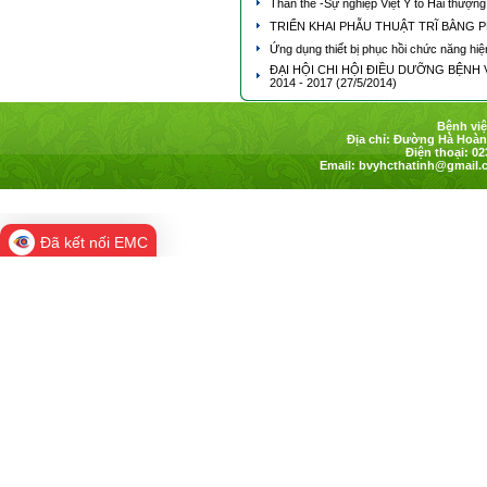
Thân thế -Sự nghiệp Việt Y tổ Hải thượ
TRIỂN KHAI PHẪU THUẬT TRĨ BẰNG
Ứng dụng thiết bị phục hồi chức năng hiệ
ĐẠI HỘI CHI HỘI ĐIỀU DƯỠNG BỆNH 
2014 - 2017
(27/5/2014)
Bệnh việ
Địa chỉ: Đường Hà Hoàng
Điện thoại: 02
Email:
bvyhcthatinh@gmail.
Đã kết nối EMC