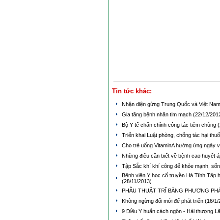
Tin tức khác:
Nhận diện gừng Trung Quốc và Việt Na
Gia tăng bệnh nhân tim mạch
(22/12/201
Bộ Y tế chấn chỉnh công tác tiêm chủng
(
Triển khai Luật phòng, chống tác hại thuố
Cho trẻ uống VitaminA hưởng ứng ngày v
Những điều cần biết về bệnh cao huyết 
Tập Sắc khí khí công để khỏe mạnh, số
Bệnh viện Y học cổ truyền Hà Tĩnh Tập 
(28/11/2013)
PHẪU THUẬT TRĨ BẰNG PHƯƠNG PHÁ
Không ngừng đổi mới để phát triển
(16/1/
9 Điều Y huấn cách ngôn - Hải thượng 