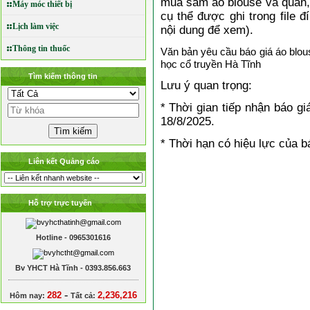
mua sắm áo blouse và quần, 
Máy móc thiết bị
cụ thể được ghi trong file 
Lịch làm việc
nội dung để xem).
Thông tin thuốc
Văn bản yêu cầu báo giá áo blou
học cổ truyền Hà Tĩnh
Tìm kiếm thông tin
Lưu ý quan trọng:
* Thời gian tiếp nhận báo g
18/8/2025.
* Thời hạn có hiệu lực của b
Liên kết Quảng cáo
Hỗ trợ trực tuyến
Hotline - 0965301616
Bv YHCT Hà Tĩnh - 0393.856.663
-
282
2,236,216
Hôm nay:
Tất cả: