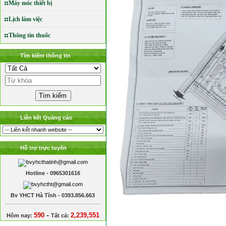
Máy móc thiết bị
Lịch làm việc
Thông tin thuốc
Tìm kiếm thông tin
Liên kết Quảng cáo
Hỗ trợ trực tuyến
Hotline - 0965301616
Bv YHCT Hà Tĩnh - 0393.856.663
-
590
2,239,551
Hôm nay:
Tất cả: