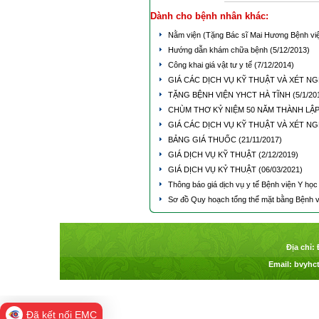
Dành cho bệnh nhân khác:
Nằm viện (Tặng Bác sĩ Mai Hương Bệnh vi
Hướng dẫn khám chữa bệnh
(5/12/2013)
Công khai giá vật tư y tế
(7/12/2014)
GIÁ CÁC DỊCH VỤ KỸ THUẬT VÀ XÉT N
TẶNG BỆNH VIỆN YHCT HÀ TĨNH
(5/1/20
CHÙM THƠ KỶ NIỆM 50 NĂM THÀNH LẬ
GIÁ CÁC DỊCH VỤ KỸ THUẬT VÀ XÉT NG
BẢNG GIÁ THUỐC
(21/11/2017)
GIÁ DỊCH VỤ KỸ THUẬT
(2/12/2019)
GIÁ DỊCH VỤ KỶ THUẬT
(06/03/2021)
Thông báo giá dịch vụ y tế Bệnh viện Y họ
Sơ đồ Quy hoạch tổng thể mặt bằng Bệnh v
Địa chỉ:
Email:
bvyhc
Đã kết nối EMC