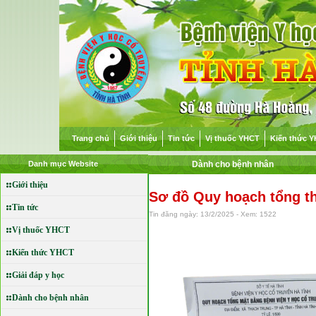
Trang chủ
Giới thiệu
Tin tức
Vị thuốc YHCT
Kiến thức 
Danh mục Website
Dành cho bệnh nhân
Giới thiệu
Sơ đồ Quy hoạch tổng th
Tin tức
Tin đăng ngày: 13/2/2025 - Xem: 1522
Vị thuốc YHCT
Kiến thức YHCT
Giải đáp y học
Dành cho bệnh nhân