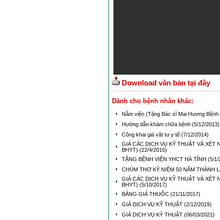
Download văn bản tại đây
Dành cho bệnh nhân khác:
Nằm viện (Tặng Bác sĩ Mai Hương Bệnh 
Hướng dẫn khám chữa bệnh
(5/12/2013)
Công khai giá vật tư y tế
(7/12/2014)
GIÁ CÁC DỊCH VỤ KỸ THUẬT VÀ XÉT
BHYT)
(22/4/2016)
TẶNG BỆNH VIỆN YHCT HÀ TĨNH
(5/1/
CHÙM THƠ KỶ NIỆM 50 NĂM THÀNH L
GIÁ CÁC DỊCH VỤ KỸ THUẬT VÀ XÉT 
BHYT)
(5/10/2017)
BẢNG GIÁ THUỐC
(21/11/2017)
GIÁ DỊCH VỤ KỸ THUẬT
(2/12/2019)
GIÁ DỊCH VỤ KỶ THUẬT
(06/03/2021)