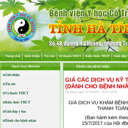
Trang chủ
Giới thiệu
Tin tức
Vị thuốc YHCT
Kiến thức YHCT
Giải đáp 
Danh mục Website
Dành cho bệnh nhân
Giới thiệu
GIÁ CÁC DỊCH VỤ KỸ 
Tin tức
(DÀNH CHO BỆNH NHÂ
Tin đăng ngày: 5/10/2017 - Xem: 2978
Vị thuốc YHCT
GIÁ DỊCH VỤ KHÁM BỆN
Kiến thức YHCT
THANH TOÁN
Giải đáp y học
(Ban hành kèm theo Ng
Dành cho bệnh nhân
15/7/2017 của Hội đồ