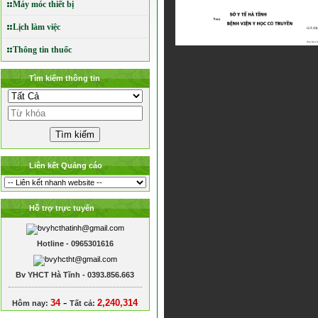
Máy móc thiết bị
Lịch làm việc
Thông tin thuốc
Tìm kiếm thông tin
Liên kết Quảng cáo
Hỗ trợ trực tuyến
Hotline - 0965301616
Bv YHCT Hà Tĩnh - 0393.856.663
-
34
2,240,314
Hôm nay:
Tất cả: